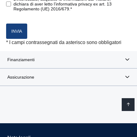
dichiara di aver letto l’informativa privacy ex art. 13
Regolamento (UE) 2016/679.*
AP
AT
INVIA
AV
* I campi contrassegnati da asterisco sono obbligatori
BA
Finanziamenti
BT
Assicurazione
BL
BN
BG
BI