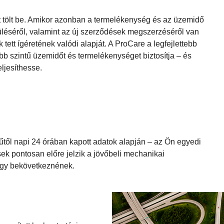
tölt be. Amikor azonban a termelékenység és az üzemidő
rüléséről, valamint az új szerződések megszerzéséről van
tett ígéretének valódi alapját. A ProCare a legfejlettebb
bb szintű üzemidőt és termelékenységet biztosítja – és
ljesíthesse.
műtől napi 24 órában kapott adatok alapján – az Ön egyedi
ek pontosan előre jelzik a jövőbeli mechanikai
ogy bekövetkeznének.