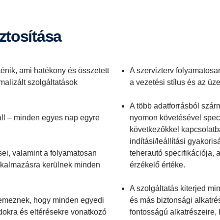
ztosítása
énik, ami hatékony és összetett
A szervizterv folyamatosa
alizált szolgáltatások
a vezetési stílus és az üz
A több adatforrásból szá
 áll – minden egyes nap egyre
nyomon követésével speciá
következőkkel kapcsolatba
indítási/leállítási gyakor
ései, valamint a folyamatosan
teherautó specifikációja,
alkalmazásra kerülnek minden
érzékelő értéke.
A szolgáltatás kiterjed mi
lemeznek, hogy minden egyedi
és más biztonsági alkatrés
dokra és eltérésekre vonatkozó
fontosságú alkatrészeire