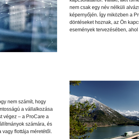
nem csak egy név nélküli alváz
képernyőjén. Így miközben a P
döntéseket hoznak, az Ön kapcso
események tervezésében, ahol 
hogy nem számít, hogy
ontosságú a vállalkozása
ást végez – a ProCare a
zállítmányok számára, és
vagy flottája méretétől.