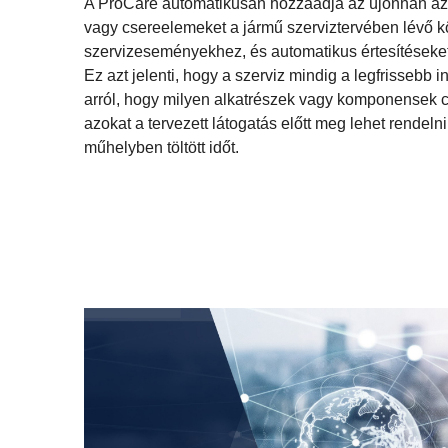
A ProCare automatikusan hozzáadja az újonnan azon
vagy csereelemeket a jármű szerviztervében lévő 
szervizeseményekhez, és automatikus értesítéseket 
Ez azt jelenti, hogy a szerviz mindig a legfrissebb 
arról, hogy milyen alkatrészek vagy komponensek c
azokat a tervezett látogatás előtt meg lehet rendeln
műhelyben töltött időt.