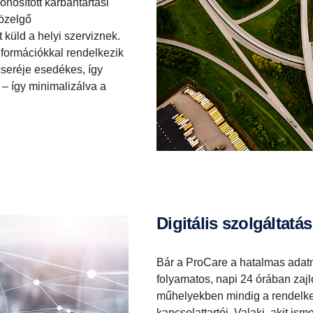
osított karbantartási
közelgő
küld a helyi szerviznek.
információkkal rendelkezik
seréje esedékes, így
i – így minimalizálva a
Digitális szolgáltat
Bár a ProCare a hatalmas adatm
folyamatos, napi 24 órában zajló
műhelyekben mindig a rendelk
kapcsolattartói. Valaki, akit is