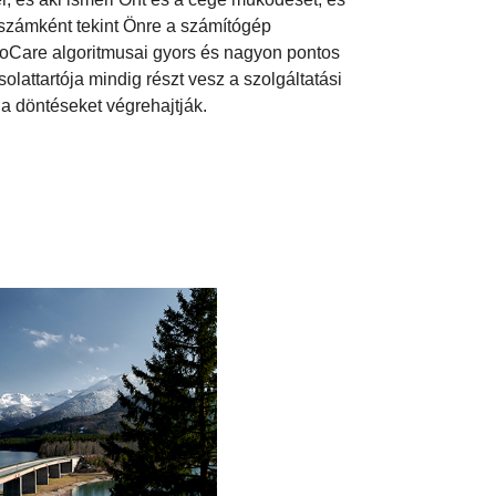
számként tekint Önre a számítógép
roCare algoritmusai gyors és nagyon pontos
lattartója mindig részt vesz a szolgáltatási
a döntéseket végrehajtják.