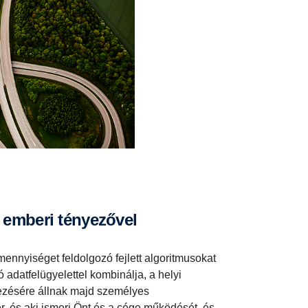
ás emberi tényezővel
ennyiséget feldolgozó fejlett algoritmusokat
 adatfelügyelettel kombinálja, a helyi
ezésére állnak majd személyes
mer, és aki ismeri Önt és a cége működését, és