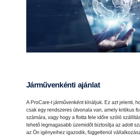
Járművenkénti ajánlat
A ProCare-t járművenként kínáljuk. Ez azt jelenti, 
csak egy rendszeres útvonala van, amely kritikus f
számára, vagy hogy a flotta fele időre szóló szállít
lehető legmagasabb üzemidőt biztosítja az adott s
az Ön igényeihez igazodik, függetlenül vállalkozása 