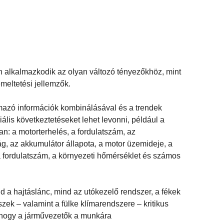
n alkalmazkodik az olyan változó tényezőkhöz, mint
emeltetési jellemzők.
rmazó információk kombinálásával és a trendek
lis következtetéseket lehet levonni, például a
n: a motorterhelés, a fordulatszám, az
iság, az akkumulátor állapota, a motor üzemideje, a
 a fordulatszám, a környezeti hőmérséklet és számos
nd a hajtáslánc, mind az utókezelő rendszer, a fékek
zek – valamint a fülke klímarendszere – kritikus
, hogy a járművezetők a munkára