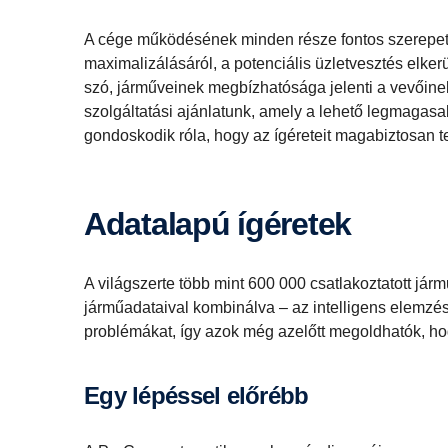
A cége működésének minden része fontos szerepet 
maximalizálásáról, a potenciális üzletvesztés elke
szó, járműveinek megbízhatósága jelenti a vevőinek 
szolgáltatási ajánlatunk, amely a lehető legmagasa
gondoskodik róla, hogy az ígéreteit magabiztosan te
Adatalapú ígéretek
A világszerte több mint 600 000 csatlakoztatott jár
járműadataival kombinálva – az intelligens elemzés
problémákat, így azok még azelőtt megoldhatók, h
Egy lépéssel előrébb