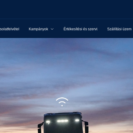
olatfelvétel
Kampányok
Értékesítési és szervizhálózat
Szállítási üzem