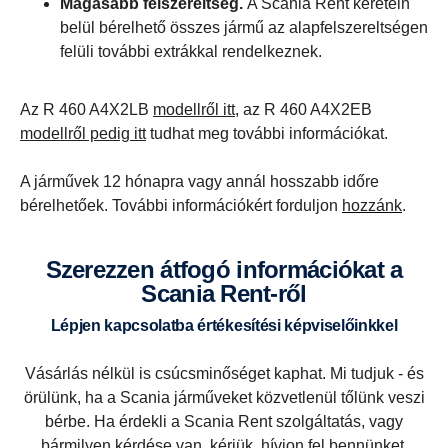
Magasabb felszereltség.
A Scania Rent keretein
belül bérelhető összes jármű az alapfelszereltségen
felüli további extrákkal rendelkeznek.
Az R 460 A4X2LB
modellről itt,
az R 460 A4X2EB
modellről pedig itt
tudhat meg további információkat.
A járművek 12 hónapra vagy annál hosszabb időre
bérelhetőek. További információkért forduljon
hozzánk
.
Szerezzen átfogó információkat a
Scania Rent-ről
Lépjen kapcsolatba értékesítési képviselőinkkel
Vásárlás nélkül is csúcsminőséget kaphat. Mi tudjuk - és
örülünk, ha a Scania járműveket közvetlenül tőlünk veszi
bérbe. Ha érdekli a Scania Rent szolgáltatás, vagy
bármilyen kérdése van, kérjük, hívjon fel bennünket,