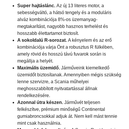
Super hajtáslánc.
Az új 13 literes motor, a
sebességváltó, a hátsó tengely és a moduláris
alváz kombinációja 8%-os üzemanyag-
megtakarítást, nagyobb hasznos terhelést és
hosszabb élettartamot biztosít.
A sokoldalú R-sorozat.
A kényelem és az erő
kombinációja várja Önt a robusztus R fülkében,
amely rövid és hosszú távú fuvarok során is
megállja a helyét.
Maximális üzemidő.
Járműveink kiemelkedő
üzemidőt biztosítanak. Amennyiben mégis szükség
lenne szervizre, a Scania műhelyei
meghosszabbított nyitvatartással állnak
rendelkezésére.
Azonnal útra készen.
Járművét teljesen
felkészítve, prémium minőségű Continental
gumiabroncsokkal adjuk át. Nem kell mást tennie
mint csak használnia.