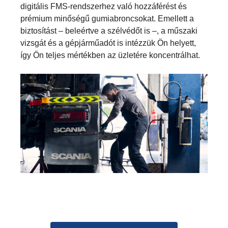
digitális FMS-rendszerhez való hozzáférést és
prémium minőségű gumiabroncsokat. Emellett a
biztosítást – beleértve a szélvédőt is –, a műszaki
vizsgát és a gépjárműadót is intézzük Ön helyett,
így Ön teljes mértékben az üzletére koncentrálhat.