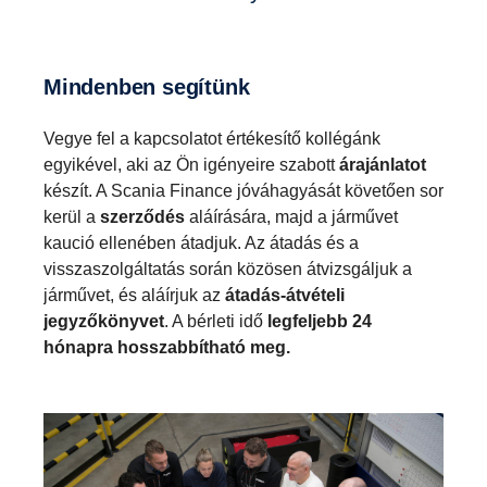
Mindenben segítünk
Vegye fel a kapcsolatot értékesítő kollégánk
egyikével, aki az Ön igényeire szabott
árajánlatot
készít. A Scania Finance jóváhagyását követően sor
kerül a
szerződés
aláírására, majd a járművet
kaució ellenében átadjuk. Az átadás és a
visszaszolgáltatás során közösen átvizsgáljuk a
járművet, és aláírjuk az
átadás-átvételi
jegyzőkönyvet
. A bérleti idő
legfeljebb 24
hónapra hosszabbítható meg.