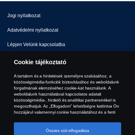
Jogi nyilatkozat
Adatvédelmi nyilatkozat
Lépjen Velünk kapcsolatba
Általános Szerződési Feltételek
Cookie tájékoztató
Visszaélés-bejelentés
A tartalom és a hirdetések személyre szabásához, a
közösségimédia-funkciók biztosításához és weboldalunk
Süti szabályzat
forgalmának elemzéséhez cookie-kat használunk. A
weboldalunk használatával kapcsolatos adatait
közösségimédia-, hirdető és analitikai partnereinkkel is
Cookie tájékoztató
megoszthatjuk. Az „Elfogadom” lehetőségre kattintva Ön
hozzájárul valamennyi cookie használatához és a fenti
információk megosztásához. Ha többet szeretne
megtudni arról, hogyan használjuk a cookie-kat,
látogasson el cookie-oldalunkra, amelyet a szöveg végén
Összes süti elfogadása