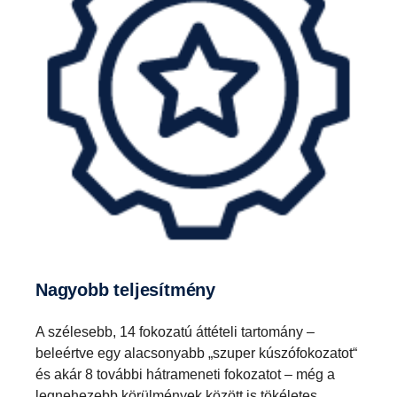
Nagyobb teljesítmény
A szélesebb, 14 fokozatú áttételi tartomány –
beleértve egy alacsonyabb „szuper kúszófokozatot“
és akár 8 további hátrameneti fokozatot – még a
legnehezebb körülmények között is tökéletes