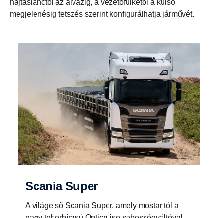
hajtáslánctól az alvázig, a vezetőfülkétől a külső
megjelenésig tetszés szerint konfigurálhatja járművét.
Scania Super
A világelső Scania Super, amely mostantól a
nagy teherbírású Opticruise sebességváltóval