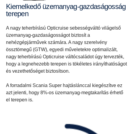
Kiemelkedő üzemanyag-gazdaságosság
terepen
A nagy teherbírású Opticruise sebességváltó világelső
üzemanyag-gazdaságosságot biztosít a
nehézgépjárművek számára. A nagy szerelvény
össztömegű (GTW), egyedi műveletekre optimalizált,
nagy teherbírású Opticruise váltócsaládot úgy tervezték,
hogy a legnehezebb terepen is tökéletes irányíthatóságot
és vezethetőséget biztosítson.
A forradalmi Scania Super hajtáslánccal kiegészítve ez
azt jelenti, hogy 8%-os üzemanyag-megtakarítás érhető
el terepen is.