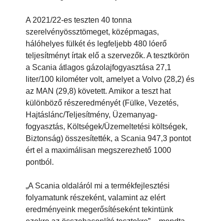
A 2021/22-es teszten 40 tonna
szerelvényössztömeget, középmagas,
hálóhelyes fülkét és legfeljebb 480 lóerő
teljesítményt írtak elő a szervezők. A tesztkörön
a Scania átlagos gázolajfogyasztása 27,1
liter/100 kilométer volt, amelyet a Volvo (28,2) és
az MAN (29,8) követett. Amikor a teszt hat
különböző részeredményét (Fülke, Vezetés,
Hajtáslánc/Teljesítmény, Üzemanyag-
fogyasztás, Költségek/Üzemeltetési költségek,
Biztonság) összesítették, a Scania 947,3 pontot
ért el a maximálisan megszerezhető 1000
pontból.
„A Scania oldaláról mi a termékfejlesztési
folyamatunk részeként, valamint az elért
eredményeink megerősítéseként tekintünk