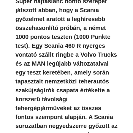
Super hajtáslánc döntő szerepet
játszott abban, hogy a Scania
győzelmet aratott a leghíresebb
összehasonlító próbán, a német
1000 pontos teszten (1000 Punkte
test). Egy Scania 460 R nyerges
vontató szállt ringbe a Volvo Trucks
és az MAN legújabb változataival
egy teszt keretében, amely során
tapasztalt nemzetközi teherautós
szakújságírók csapata értékelte a
korszerű távolsági
tehergépjárműveket az összes
fontos szempont alapján. A Scania
sorozatban negyedszerre győzött az