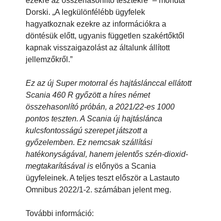
ezekre az összehasonlító tesztekre” – mondta
Dorski. „A legkülönfélébb ügyfelek
hagyatkoznak ezekre az információkra a
döntésük előtt, ugyanis független szakértőktől
kapnak visszaigazolást az általunk állított
jellemzőkről.”
Ez az új Super motorral és hajtáslánccal ellátott
Scania 460 R győzött a híres német
összehasonlító próbán, a 2021/22-es 1000
pontos teszten. A Scania új hajtáslánca
kulcsfontosságú szerepet játszott a
győzelemben. Ez nemcsak szállítási
hatékonyságával, hanem jelentős szén-dioxid-
megtakarításával is
előnyös a Scania
ügyfeleinek. A teljes teszt először a Lastauto
Omnibus 2022/1-2. számában jelent meg.
További információ: