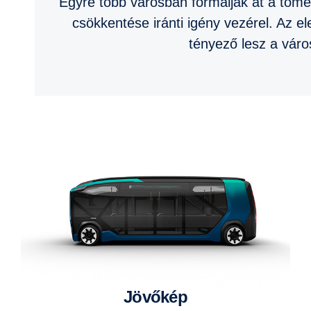
Egyre több városban formálják át a töm
csökkentése iránti igény vezérel. Az e
tényező lesz a váro
Jövőkép