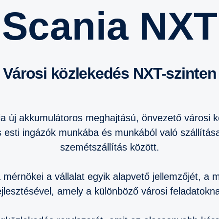
Scania NXT
Városi közlekedés NXT-szinten
ia új akkumulátoros meghajtású, önvezető városi k
s esti ingázók munkába és munkából való szállítása,
szemétszállítás között.
mérnökei a vállalat egyik alapvető jellemzőjét, a m
lesztésével, amely a különböző városi feladatoknak