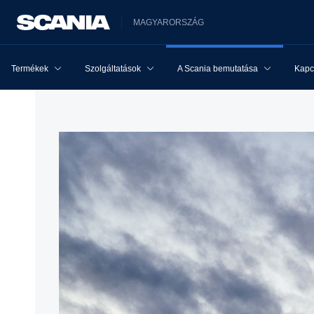
MAGYARORSZÁG
Termékek
Szolgáltatások
A Scania bemutatása
Kapcs