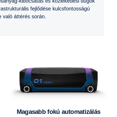
osanyag-kibocsátás és közlekedési dugók
astrukturális fejlődése kulcsfontosságú
 való áttérés során.
Magasabb fokú automatizálás