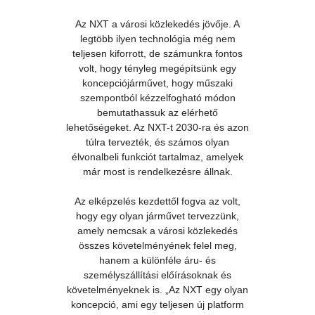
Az NXT a városi közlekedés jövője. A
legtöbb ilyen technológia még nem
teljesen kiforrott, de számunkra fontos
volt, hogy tényleg megépítsünk egy
koncepciójárművet, hogy műszaki
szempontból kézzelfogható módon
bemutathassuk az elérhető
lehetőségeket. Az NXT-t 2030-ra és azon
túlra tervezték, és számos olyan
élvonalbeli funkciót tartalmaz, amelyek
már most is rendelkezésre állnak.
Az elképzelés kezdettől fogva az volt,
hogy egy olyan járművet tervezzünk,
amely nemcsak a városi közlekedés
összes követelményének felel meg,
hanem a különféle áru- és
személyszállítási előírásoknak és
követelményeknek is. „Az NXT egy olyan
koncepció, ami egy teljesen új platform