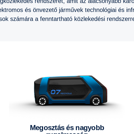
egközlekedés rendszerét, amit az alacsonyabb kár
lektromos és önvezető járművek technológiai és infr
sok számára a fenntartható közlekedési rendszerre
Megosztás és nagyobb