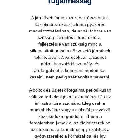
rugalmasság
A járművek fontos szerepet játszanak a
közlekedési ökoszisztéma gyökeres
megváltoztatásában, de ennél többre van
szükség. Jelentős infrastruktúra-
fejlesztésre van szükség mind a
villamosított, mind az önvezető járművek
tekintetében. A városokban a szünet
nélkül bonyolódó személy- és
áruforgalmat is koherens módon kell
kezelni, nem pedig széttagoltan tervezni.
A boltok és üzletek forgalma periodikusan
változó terhelést jelent az úthálózat és az
infrastruktúra számára. Elég csak a
munkahelyükre vagy az iskolába igyekvő
közlekedőkre gondolni. Ebben a
forgalomban jutnak el az élelmiszerek az
üzletekbe és éttermekbe, így szállítják a
gyógyszereket a kórházakba, és így