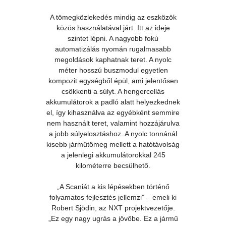
A tömegközlekedés mindig az eszközök
közös használatával járt. Itt az ideje
szintet lépni. A nagyobb fokú
automatizálás nyomán rugalmasabb
megoldások kaphatnak teret. A nyolc
méter hosszú buszmodul egyetlen
kompozit egységből épül, ami jelentősen
csökkenti a súlyt. A hengercellás
akkumulátorok a padló alatt helyezkednek
el, így kihasználva az egyébként semmire
nem használt teret, valamint hozzájárulva
a jobb súlyelosztáshoz. A nyolc tonnánál
kisebb járműtömeg mellett a hatótávolság
a jelenlegi akkumulátorokkal 245
kilométerre becsülhető.
„A Scaniát a kis lépésekben történő
folyamatos fejlesztés jellemzi” – emeli ki
Robert Sjödin, az NXT projektvezetője.
„Ez egy nagy ugrás a jövőbe. Ez a jármű