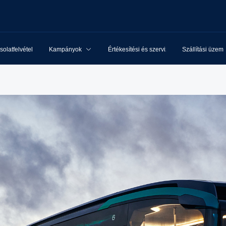
olatfelvétel
Kampányok
Értékesítési és szervizhálózat
Szállítási üzem