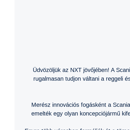
Üdvözöljük az NXT jövőjében! A Scan
rugalmasan tudjon váltani a reggeli é
Merész innovációs fogásként a Scania 
emelték egy olyan koncepciójármű kifej