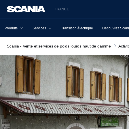
FRANCE
Produits
Services
Transition électrique
Découvrez Scan
Scania - Vente et services de poids lourds haut de gamme
Activi