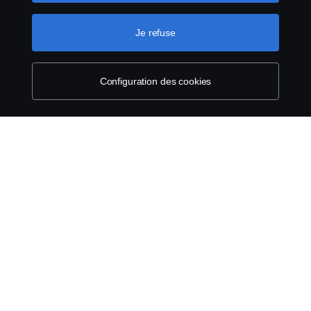
Termes et conditions
Je refuse
Contactez-nous
Configuration des cookies
Lanceurs d’alerte
Politique de cookies
Configuration des cookies
© Copyright Scania 2026 Tous droits réservés.
Scania France SAS, 11 allée du Président Chirac,
49100 Angers, France, Tél. : +33 (0)2 41 41 33 33