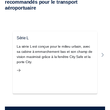
recommandés pour le transport
aéroportuaire
Série L
S
La série L est conçue pour le milieu urbain, avec
L
sa cabine à emmarchement bas et son champ de
c
vision maximisé grâce à la fenêtre City Safe et la
l’
porte City.
o
c