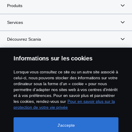
Produits
Services
Découvrez Scania
En savoir plus
Informations sur les cookies
Lorsque vous consultez ce site ou un autre site associé à
celui-ci, nous pouvons stocker des informations sur votre
Scania in Your Region:
France
ordinateur sous la forme d’un « cookie » pour nous
permettre d’adapter nos sites web à vos centres d’intérêt
et à vos préférences. Pour en savoir plus et paramétrer
les cookies, rendez-vous sur
Pour en savoir plus sur la
protection de votre vie privée
Mentions légales
J'accepte
Déclaration de confidentialité