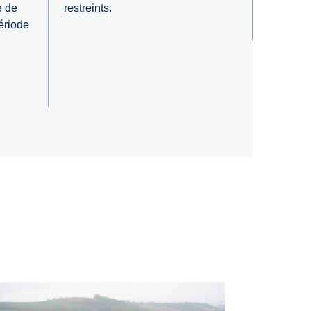
e de
restreints.
ériode