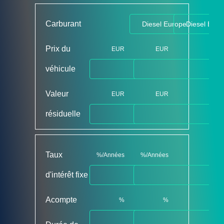
Carburant
Prix du
EUR
EUR
véhicule
Valeur
EUR
EUR
résiduelle
Taux
%/Années
%/Années
d'intérêt fixe
Acompte
%
%