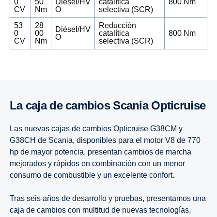
0
50
Diésel/HV
catalítica
800 Nm
CV
Nm
O
selectiva (SCR)
53
28
Reducción
Diésel/HV
0
00
catalítica
800 Nm
O
CV
Nm
selectiva (SCR)
La caja de cambios Scania Opticruise
Las nuevas cajas de cambios Opticruise G38CM y
G38CH de Scania, disponibles para el motor V8 de 770
hp de mayor potencia, presentan cambios de marcha
mejorados y rápidos en combinación con un menor
consumo de combustible y un excelente confort.
Tras seis años de desarrollo y pruebas, presentamos una
caja de cambios con multitud de nuevas tecnologías,