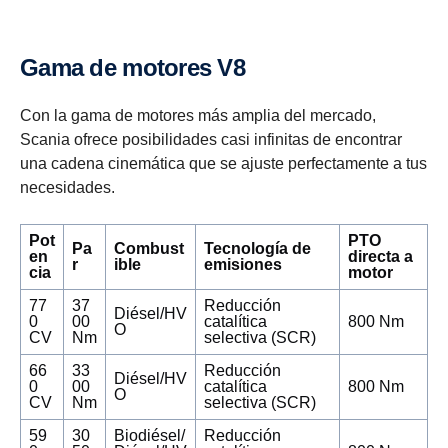
Gama de motores V8
Con la gama de motores más amplia del mercado,
Scania ofrece posibilidades casi infinitas de encontrar
una cadena cinemática que se ajuste perfectamente a tus
necesidades.
Pot
PTO
Pa
Combust
Tecnología de
en
directa a
r
ible
emisiones
cia
motor
77
37
Reducción
Diésel/HV
0
00
catalítica
800 Nm
O
CV
Nm
selectiva (SCR)
66
33
Reducción
Diésel/HV
0
00
catalítica
800 Nm
O
CV
Nm
selectiva (SCR)
59
30
Biodiésel/
Reducción