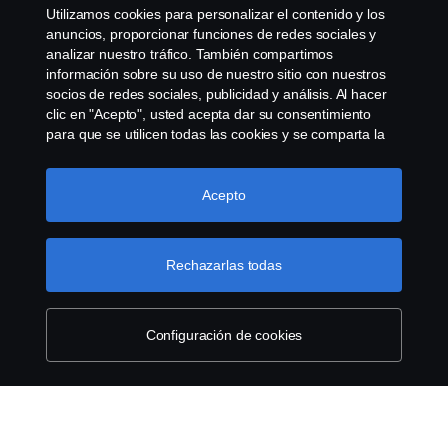
Whistleblowing
Utilizamos cookies para personalizar el contenido y los
anuncios, proporcionar funciones de redes sociales y
Governance, Risk & Compliance
analizar nuestro tráfico. También compartimos
información sobre su uso de nuestro sitio con nuestros
socios de redes sociales, publicidad y análisis. Al hacer
Configuración de cookies
clic en "Acepto", usted acepta dar su consentimiento
para que se utilicen todas las cookies y se comparta la
información. También puede administrar sus cookies
haciendo clic en "Configuración de cookies" y
seleccionando las categorías que desea aceptar. Para
Acepto
obtener una explicación más detallada de cómo
utilizamos las cookies, visite nuestra sección de cookies,
que puede encontrar haciendo clic en el enlace debajo
Rechazarlas todas
© Copyright Scania 2025 All rights reserved. Scania
de este texto.
Más información sobre su privacidad
CV AB (publ), SE-151 87 Södertälje, Sweden, Tel:
+46-8-55 38 10 00, Fax: +46-8-55 38 10 37.
Configuración de cookies