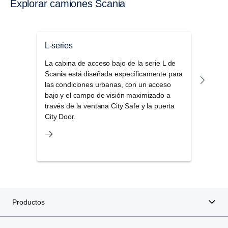
Explorar camiones Scania
L-series
Seri
La cabina de acceso bajo de la serie L de
La g
Scania está diseñada específicamente para
disti
las condiciones urbanas, con un acceso
confo
bajo y el campo de visión maximizado a
por 
través de la ventana City Safe y la puerta
alma
City Door.
cabi
Productos