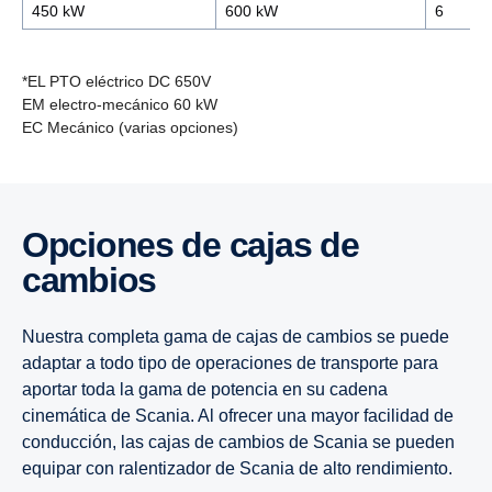
450 kW
600 kW
6
*EL PTO eléctrico DC 650V
EM electro-mecánico 60 kW
EC Mecánico (varias opciones)
16 litros
16 litros
16 litros
16 litros
Opciones de cajas de
Super de 13 litros
13 litros
13 litros
13 litros
cambios
13 litros
Nuestra completa gama de cajas de cambios se puede
adaptar a todo tipo de operaciones de transporte para
aportar toda la gama de potencia en su cadena
cinemática de Scania. Al ofrecer una mayor facilidad de
conducción, las cajas de cambios de Scania se pueden
equipar con ralentizador de Scania de alto rendimiento.