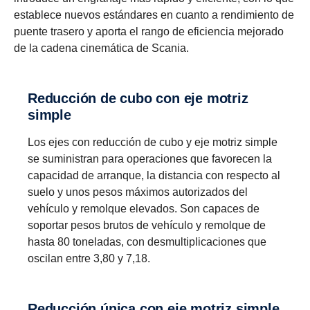
establece nuevos estándares en cuanto a rendimiento de
8+1 marchas
12+2 marchas
puente trasero y aporta el rango de eficiencia mejorado
de la cadena cinemática de Scania.
Esta caja de cambios aporta ventajas similares,
Para aplicaciones que demandan una potencia de
además de una relación súper corta para la
tracción adicional a baja velocidad, esta caja de
maniobra de vehículos a baja velocidad. Se basa
cambios dispone de dos relaciones súper cortas
Reduc­ción de cubo con eje motriz
en una caja de 4 marchas, además de una sección
para vehículos que circulan a baja velocidad. Se ha
simple
planetaria y su fuerza es ideal para las potencias de
diseñado para generar un menor consumo y ha
par elevado de cualquier motor Scania en línea.
demostrado estar especialmente indicada para el
Los ejes con reducción de cubo y eje motriz simple
Entre las opciones se incluyen el Scania Retarder y
transporte de larga distancia y regional, así como
se suministran para operaciones que favorecen la
una selección de tomas de fuerza.
para aplicaciones de construcción pesadas. Las
capacidad de arranque, la distancia con respecto al
versiones de sobremarcha ofrecen una mayor
suelo y unos pesos máximos autorizados del
capacidad de par, además de la sobremarcha para
vehículo y remolque elevados. Son capaces de
revoluciones económicas bajas y de velocidad de
soportar pesos brutos de vehículo y remolque de
crucero. Scania Opticruise y Scania Retarder, así
hasta 80 toneladas, con desmultiplicaciones que
como una gran variedad de tomas de fuerza, se
oscilan entre 3,80 y 7,18.
encuentran disponibles para todas las cajas de
cambios de doble gama con split.
Reduc­ción única con eje motriz simple