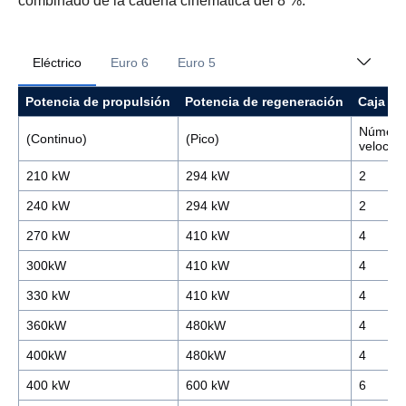
combinado de la cadena cinemática del 8 %.
Eléctrico
Euro 6
Euro 5
Potencia de propulsión
Potencia de regeneración
Caja de
Número
(Continuo)
(Pico)
velocid
210 kW
294 kW
2
240 kW
294 kW
2
270 kW
410 kW
4
300kW
410 kW
4
330 kW
410 kW
4
360kW
480kW
4
400kW
480kW
4
400 kW
600 kW
6