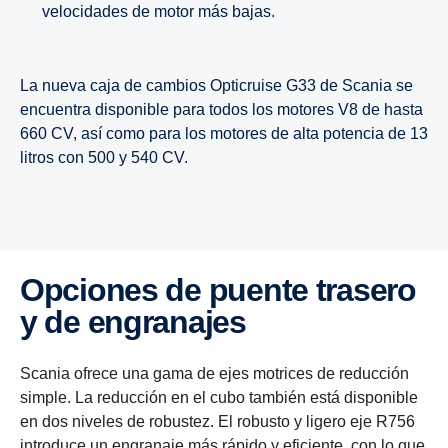
velocidades de motor más bajas.
La nueva caja de cambios Opticruise G33 de Scania se
encuentra disponible para todos los motores V8 de hasta
660 CV, así como para los motores de alta potencia de 13
litros con 500 y 540 CV.
8 marchas
12 marchas
Opciones de puente trasero
La virtud de esta caja de cambios reside en su
Esta caja de cambios se ha diseñado para
y de engra­najes
sencillez. Resistente y compacta, no presenta
enfrentarse a los terrenos más desafiantes, por lo
ninguna relación para vehículos lentos; y la acción
que constituye la opción perfecta para las exigentes
positiva y uniforme facilita el cambio de marchas.
tareas de transporte de larga distancia. Sus
Scania ofrece una gama de ejes motrices de reducción
Entre las opciones se incluyen Scania Opticruise,
relaciones de pasos cortos combinan un peso
simple. La reducción en el cubo también está disponible
Scania Retarder y una selección de tomas de
ligero con la facilidad de conducción y una
en dos niveles de robustez. El robusto y ligero eje R756
fuerza.
excepcional economía operativa.
introduce un engranaje más rápido y eficiente, con lo que