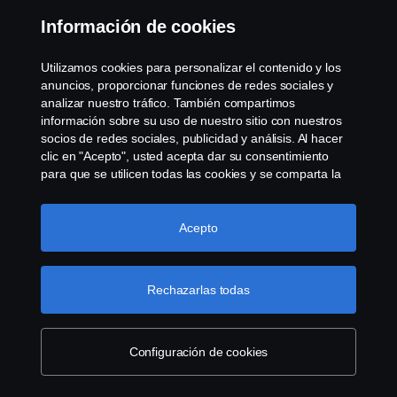
Información de cookies
L-series
Seri
Utilizamos cookies para personalizar el contenido y los
anuncios, proporcionar funciones de redes sociales y
La cabina de acceso bajo de la serie L de
La g
analizar nuestro tráfico. También compartimos
Scania está diseñada específicamente para
disti
información sobre su uso de nuestro sitio con nuestros
las condiciones urbanas, con un acceso
confo
socios de redes sociales, publicidad y análisis. Al hacer
bajo y el campo de visión maximizado a
por 
clic en "Acepto", usted acepta dar su consentimiento
través de la ventana City Safe y la puerta
alma
para que se utilicen todas las cookies y se comparta la
City Door.
cabi
información. También puede administrar sus cookies
haciendo clic en "Configuración de cookies" y
seleccionando las categorías que desea aceptar. Para
Acepto
obtener una explicación más detallada de cómo
utilizamos las cookies, visite nuestra sección de cookies,
que puede encontrar haciendo clic en el enlace debajo
Rechazarlas todas
de este texto.
Más información sobre su privacidad
Productos
Configuración de cookies
Services