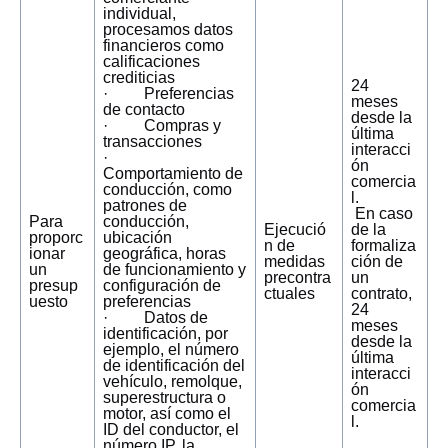
individual,
procesamos datos
financieros como
calificaciones
crediticias
24
· Preferencias
meses
de contacto
desde la
· Compras y
última
transacciones
interacci
·
ón
Comportamiento de
comercia
conducción, como
l.
patrones de
En caso
Para
conducción,
Ejecució
de la
proporc
ubicación
n de
formaliza
ionar
geográfica, horas
medidas
ción de
un
de funcionamiento y
precontra
un
presup
configuración de
ctuales
contrato,
uesto
preferencias
24
· Datos de
meses
identificación, por
desde la
ejemplo, el número
última
de identificación del
interacci
vehículo, remolque,
ón
superestructura o
comercia
motor, así como el
l.
ID del conductor, el
número IP, la