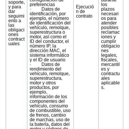
soporte,
preferencias
los
y para
Ejecució
· Datos de
plazos
dar
n de
identificación, por
necesari
seguimi
contrato
ejemplo, el número
os para
ento a
de identificación del
atender
las
vehículo, remolque,
posibles
obligaci
superestructura o
reclamac
ones
motor, así como el
iones y
contract
ID del conductor, el
cumplir
uales
número IP, la
obligacio
dirección MAC, el
nes
sistema informático
legales,
y el ID de usuario
fiscales,
· Datos de
mercantil
rendimiento del
es y
vehículo, remolque,
contractu
superestructura,
ales
motor y otros
aplicable
productos, por
s.
ejemplo,
información de los
componentes del
vehículo, consumo
de combustible, uso
de frenos, cambio
de marchas, uso de
la batería, datos del
motor y códigos de