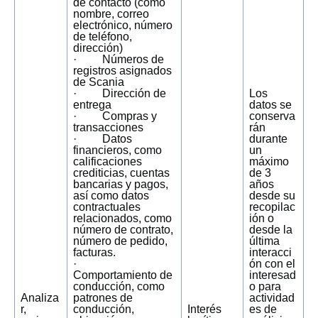
de contacto (como
nombre, correo
electrónico, número
de teléfono,
dirección)
· Números de
registros asignados
de Scania
· Dirección de
Los
entrega
datos se
· Compras y
conserva
transacciones
rán
· Datos
durante
financieros, como
un
calificaciones
máximo
crediticias, cuentas
de 3
bancarias y pagos,
años
así como datos
desde su
contractuales
recopilac
relacionados, como
ión o
número de contrato,
desde la
número de pedido,
última
facturas.
interacci
·
ón con el
Comportamiento de
interesad
conducción, como
o para
Analiza
patrones de
actividad
r,
conducción,
Interés
es de