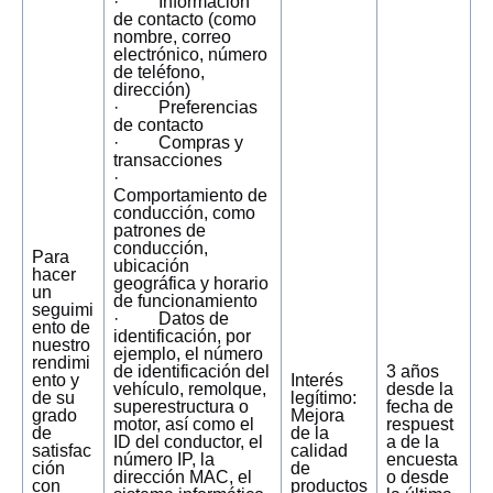
· Información
de contacto (como
nombre, correo
electrónico, número
de teléfono,
dirección)
· Preferencias
de contacto
· Compras y
transacciones
·
Comportamiento de
conducción, como
patrones de
conducción,
Para
ubicación
hacer
geográfica y horario
un
de funcionamiento
seguimi
· Datos de
ento de
identificación, por
nuestro
ejemplo, el número
rendimi
de identificación del
3 años
ento y
Interés
vehículo, remolque,
desde la
de su
legítimo:
superestructura o
fecha de
grado
Mejora
motor, así como el
respuest
de
de la
ID del conductor, el
a de la
satisfac
calidad
número IP, la
encuesta
ción
de
dirección MAC, el
o desde
con
productos