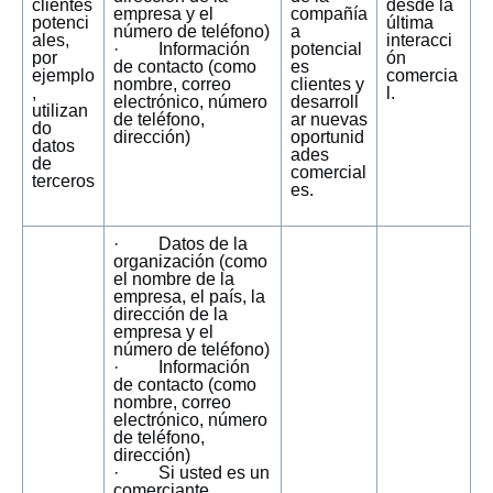
clientes
desde la
empresa y el
compañía
potenci
última
número de teléfono)
a
ales,
interacci
· Información
potencial
por
ón
de contacto (como
es
ejemplo
comercia
nombre, correo
clientes y
,
l.
electrónico, número
desarroll
utilizan
de teléfono,
ar nuevas
do
dirección)
oportunid
datos
ades
de
comercial
terceros
es.
· Datos de la
organización (como
el nombre de la
empresa, el país, la
dirección de la
empresa y el
número de teléfono)
· Información
de contacto (como
nombre, correo
electrónico, número
de teléfono,
dirección)
· Si usted es un
comerciante