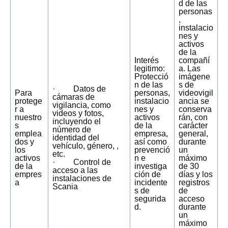
d de las
personas
,
instalacio
nes y
activos
de la
Interés
compañí
legitimo:
a. Las
Protecció
imágene
n de las
s de
· Datos de
Para
personas,
videovigil
cámaras de
protege
instalacio
ancia se
vigilancia, como
r a
nes y
conserva
videos y fotos,
nuestro
activos
rán, con
incluyendo el
s
de la
carácter
número de
emplea
empresa,
general,
identidad del
dos y
así como
durante
vehículo, género, ,
los
prevenció
un
etc.
activos
n e
máximo
· Control de
de la
investiga
de 30
acceso a las
empres
ción de
días y los
instalaciones de
a
incidente
registros
Scania
s de
de
segurida
acceso
d.
durante
un
máximo