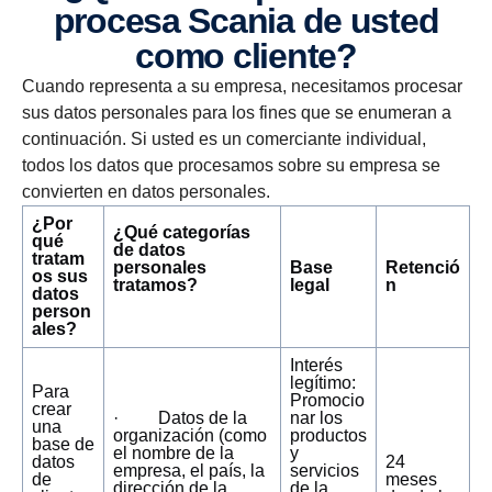
procesa Scania de usted
como cliente?
Cuando representa a su empresa, necesitamos procesar
sus datos personales para los fines que se enumeran a
continuación. Si usted es un comerciante individual,
todos los datos que procesamos sobre su empresa se
convierten en datos personales.
¿Por
¿Qué categorías
qué
de datos
tratam
personales
Base
Retenció
os sus
tratamos?
legal
n
datos
person
ales?
Interés
legítimo:
Para
Promocio
crear
· Datos de la
nar los
una
organización (como
productos
base de
el nombre de la
y
datos
24
empresa, el país, la
servicios
de
meses
dirección de la
de la