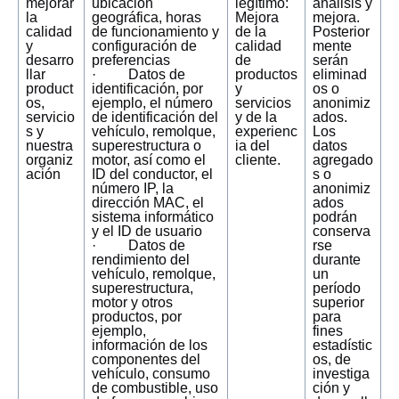
mejorar
ubicación
legítimo:
análisis y
la
geográfica, horas
Mejora
mejora.
calidad
de funcionamiento y
de la
Posterior
y
configuración de
calidad
mente
desarro
preferencias
de
serán
llar
· Datos de
productos
eliminad
product
identificación, por
y
os o
os,
ejemplo, el número
servicios
anonimiz
servicio
de identificación del
y de la
ados.
s y
vehículo, remolque,
experienc
Los
nuestra
superestructura o
ia del
datos
organiz
motor, así como el
cliente.
agregado
ación
ID del conductor, el
s o
número IP, la
anonimiz
dirección MAC, el
ados
sistema informático
podrán
y el ID de usuario
conserva
· Datos de
rse
rendimiento del
durante
vehículo, remolque,
un
superestructura,
período
motor y otros
superior
productos, por
para
ejemplo,
fines
información de los
estadístic
componentes del
os, de
vehículo, consumo
investiga
de combustible, uso
ción y