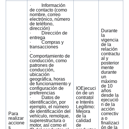
· Información
de contacto (como
nombre, correo
electrónico, número
de teléfono,
dirección)
Durante
· Dirección de
la
entrega
vigencia
· Compras y
de la
transacciones
relación
·
contractu
Comportamiento de
al y
conducción, como
posterior
patrones de
mente
conducción,
durante
ubicación
un
geográfica, horas
máximo
de funcionamiento y
de 10
configuración de
IOEjecuci
años
preferencias
ón de un
desde la
· Datos de
contratol
ejecució
identificación, por
e Interés
n de la
ejemplo, el número
Legítimo:
acción
de identificación del
Mejora
Para
correctiv
vehículo, remolque,
de la
realizar
a o
superestructura o
calidad
accione
finalizaci
motor, así como el
de
s
ón de la