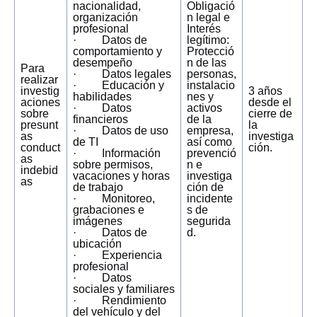
nacionalidad,
Obligació
organización
n legal e
profesional
Interés
· Datos de
legítimo:
comportamiento y
Protecció
desempeño
n de las
Para
· Datos legales
personas,
realizar
· Educación y
instalacio
investig
3 años
habilidades
nes y
aciones
desde el
· Datos
activos
sobre
cierre de
financieros
de la
presunt
la
· Datos de uso
empresa,
as
investiga
de TI
así como
conduct
ción.
· Información
prevenció
as
sobre permisos,
n e
indebid
vacaciones y horas
investiga
as
de trabajo
ción de
· Monitoreo,
incidente
grabaciones e
s de
imágenes
segurida
· Datos de
d.
ubicación
· Experiencia
profesional
· Datos
sociales y familiares
· Rendimiento
del vehículo y del