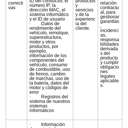
ID del conductor, el
productos
correcti
relación
número IP, la
y
vas
contractu
dirección MAC, el
servicios
al, para
sistema informático
y de la
gestionar
y el ID de usuario
experienc
garantías
· Datos de
ia del
,
rendimiento del
cliente.
incidenci
vehículo, remolque,
as,
superestructura,
responsa
motor y otros
bilidades
productos, por
derivada
ejemplo,
s del
información de los
producto
componentes del
y cumplir
vehículo, consumo
obligacio
de combustible, uso
nes
de frenos, cambio
legales
de marchas, uso de
aplicable
la batería, datos del
s.
motor y códigos de
error
· Registros del
sistema de nuestros
sistemas
informáticos
· Información