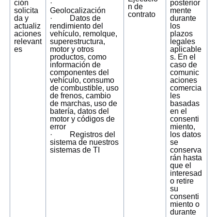
ción
·
posterior
n de
solicita
Geolocalización
mente
contrato
da y
· Datos de
durante
actualiz
rendimiento del
los
aciones
vehículo, remolque,
plazos
relevant
superestructura,
legales
es
motor y otros
aplicable
productos, como
s. En el
información de
caso de
componentes del
comunic
vehículo, consumo
aciones
de combustible, uso
comercia
de frenos, cambio
les
de marchas, uso de
basadas
batería, datos del
en el
motor y códigos de
consenti
error
miento,
· Registros del
los datos
sistema de nuestros
se
sistemas de TI
conserva
rán hasta
que el
interesad
o retire
su
consenti
miento o
durante