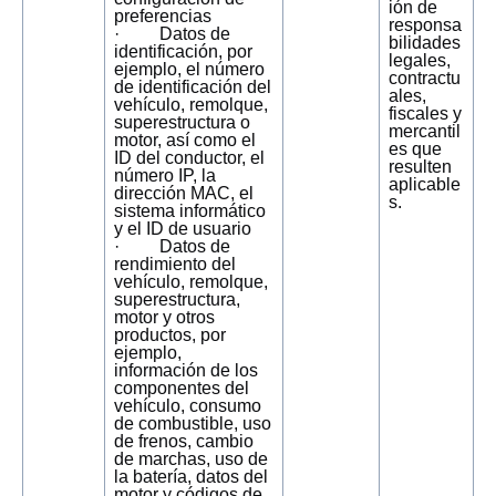
ión de
preferencias
responsa
· Datos de
bilidades
identificación, por
legales,
ejemplo, el número
contractu
de identificación del
ales,
vehículo, remolque,
fiscales y
superestructura o
mercantil
motor, así como el
es que
ID del conductor, el
resulten
número IP, la
aplicable
dirección MAC, el
s.
sistema informático
y el ID de usuario
· Datos de
rendimiento del
vehículo, remolque,
superestructura,
motor y otros
productos, por
ejemplo,
información de los
componentes del
vehículo, consumo
de combustible, uso
de frenos, cambio
de marchas, uso de
la batería, datos del
motor y códigos de