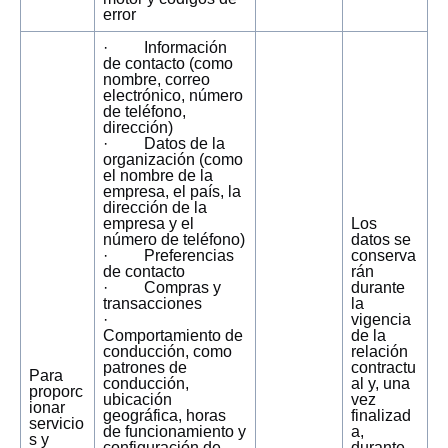
error
· Información
de contacto (como
nombre, correo
electrónico, número
de teléfono,
dirección)
· Datos de la
organización (como
el nombre de la
empresa, el país, la
dirección de la
empresa y el
Los
número de teléfono)
datos se
· Preferencias
conserva
de contacto
rán
· Compras y
durante
transacciones
la
·
vigencia
Comportamiento de
de la
conducción, como
relación
patrones de
contractu
Para
conducción,
al y, una
proporc
ubicación
vez
ionar
geográfica, horas
finalizad
servicio
de funcionamiento y
a,
s y
configuración de
durante