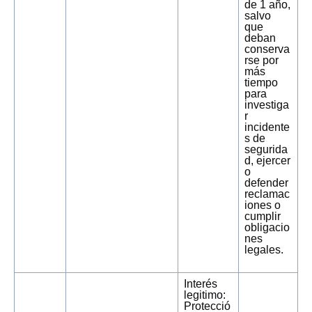
de 1 año,
salvo
que
deban
conserva
rse por
más
tiempo
para
investiga
r
incidente
s de
segurida
d, ejercer
o
defender
reclamac
iones o
cumplir
obligacio
nes
legales.
Interés
legitimo:
Protecció