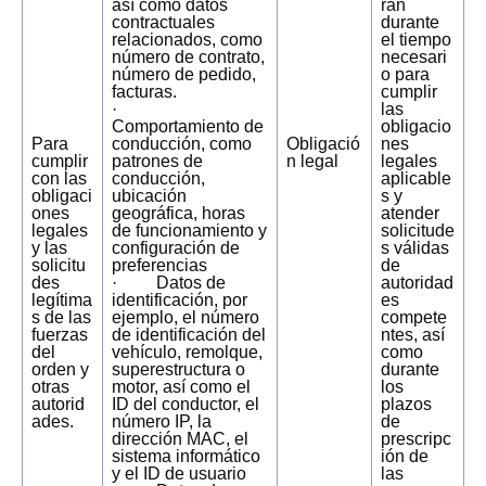
así como datos
rán
contractuales
durante
relacionados, como
el tiempo
número de contrato,
necesari
número de pedido,
o para
facturas.
cumplir
·
las
Comportamiento de
obligacio
Para
conducción, como
Obligació
nes
cumplir
patrones de
n legal
legales
con las
conducción,
aplicable
obligaci
ubicación
s y
ones
geográfica, horas
atender
legales
de funcionamiento y
solicitude
y las
configuración de
s válidas
solicitu
preferencias
de
des
· Datos de
autoridad
legítima
identificación, por
es
s de las
ejemplo, el número
compete
fuerzas
de identificación del
ntes, así
del
vehículo, remolque,
como
orden y
superestructura o
durante
otras
motor, así como el
los
autorid
ID del conductor, el
plazos
ades.
número IP, la
de
dirección MAC, el
prescripc
sistema informático
ión de
y el ID de usuario
las