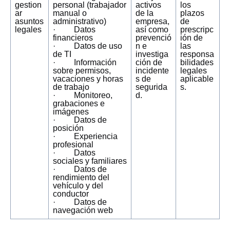
gestion
personal (trabajador
activos
los
ar
manual o
de la
plazos
asuntos
administrativo)
empresa,
de
legales
· Datos
así como
prescripc
financieros
prevenció
ión de
· Datos de uso
n e
las
de TI
investiga
responsa
· Información
ción de
bilidades
sobre permisos,
incidente
legales
vacaciones y horas
s de
aplicable
de trabajo
segurida
s.
· Monitoreo,
d.
grabaciones e
imágenes
· Datos de
posición
· Experiencia
profesional
· Datos
sociales y familiares
· Datos de
rendimiento del
vehículo y del
conductor
· Datos de
navegación web