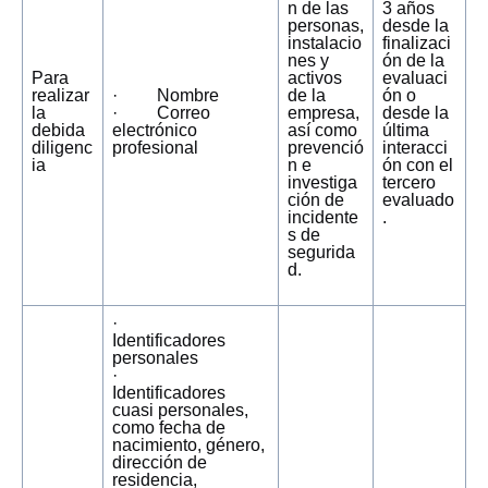
n de las
3 años
personas,
desde la
instalacio
finalizaci
nes y
ón de la
Para
activos
evaluaci
realizar
· Nombre
de la
ón o
la
· Correo
empresa,
desde la
debida
electrónico
así como
última
diligenc
profesional
prevenció
interacci
ia
n e
ón con el
investiga
tercero
ción de
evaluado
incidente
.
s de
segurida
d.
·
Identificadores
personales
·
Identificadores
cuasi personales,
como fecha de
nacimiento, género,
dirección de
residencia,