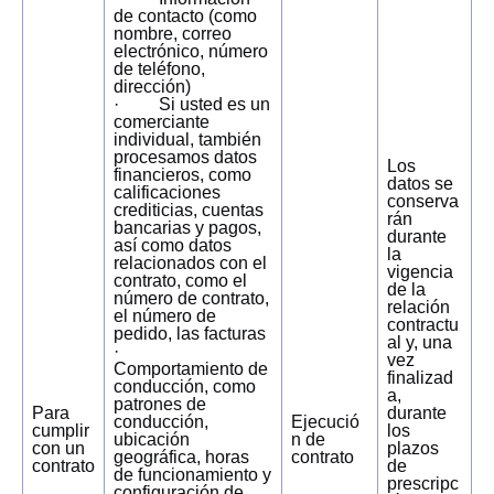
de contacto (como
nombre, correo
electrónico, número
de teléfono,
dirección)
· Si usted es un
comerciante
individual, también
procesamos datos
Los
financieros, como
datos se
calificaciones
conserva
crediticias, cuentas
rán
bancarias y pagos,
durante
así como datos
la
relacionados con el
vigencia
contrato, como el
de la
número de contrato,
relación
el número de
contractu
pedido, las facturas
al y, una
·
vez
Comportamiento de
finalizad
conducción, como
a,
patrones de
Para
durante
conducción,
Ejecució
cumplir
los
ubicación
n de
con un
plazos
geográfica, horas
contrato
contrato
de
de funcionamiento y
prescripc
configuración de