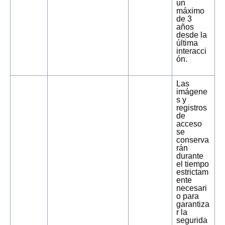
un
máximo
de 3
años
desde la
última
interacci
ón.
Las
imágene
s y
registros
de
acceso
se
conserva
rán
durante
el tiempo
estrictam
ente
necesari
o para
garantiza
r la
segurida