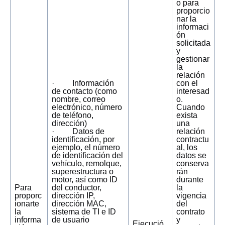
o para
proporcio
nar la
informaci
ón
solicitada
y
gestionar
la
relación
· Información
con el
de contacto (como
interesad
nombre, correo
o.
electrónico, número
Cuando
de teléfono,
exista
dirección)
una
· Datos de
relación
identificación, por
contractu
ejemplo, el número
al, los
de identificación del
datos se
vehículo, remolque,
conserva
superestructura o
rán
motor, así como ID
durante
Para
del conductor,
la
proporc
dirección IP,
vigencia
ionarte
dirección MAC,
del
la
sistema de TI e ID
contrato
informa
de usuario
y
Ejecució