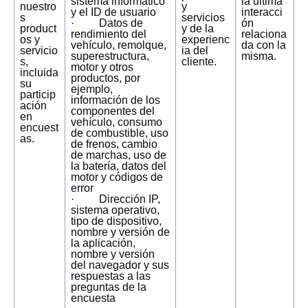
sistema informático
la última
nuestro
y
y el ID de usuario
interacci
s
servicios
· Datos de
ón
product
y de la
rendimiento del
relaciona
os y
experienc
vehículo, remolque,
da con la
servicio
ia del
superestructura,
misma.
s,
cliente.
motor y otros
incluida
productos, por
su
ejemplo,
particip
información de los
ación
componentes del
en
vehículo, consumo
encuest
de combustible, uso
as.
de frenos, cambio
de marchas, uso de
la batería, datos del
motor y códigos de
error
· Dirección IP,
sistema operativo,
tipo de dispositivo,
nombre y versión de
la aplicación,
nombre y versión
del navegador y sus
respuestas a las
preguntas de la
encuesta