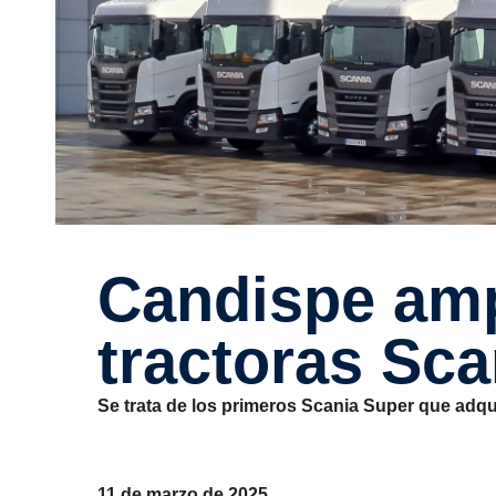
Candispe amplía su flota con 12
tractoras Sc
Se trata de los primeros Scania Super que adq
11 de marzo de 2025