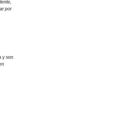
tente,
ar por
a y son
en