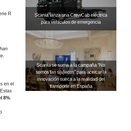
erie R
Scania lanza una CrewCab eléctrica
para vehículos de emergencia
 han
e.
Scania se suma a la campaña “No
somos tan s(u)ecos” para acercar la
innovación sueca a la realidad del
s en el
transporte en España
 Estas
el 8%
.
o