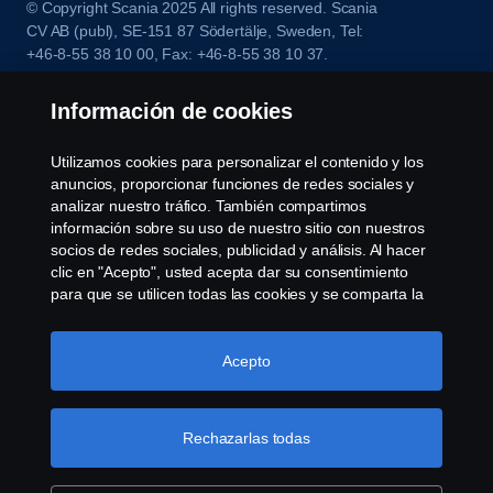
© Copyright Scania 2025 All rights reserved. Scania
CV AB (publ), SE-151 87 Södertälje, Sweden, Tel:
+46-8-55 38 10 00, Fax: +46-8-55 38 10 37.
Información de cookies
Utilizamos cookies para personalizar el contenido y los
anuncios, proporcionar funciones de redes sociales y
analizar nuestro tráfico. También compartimos
información sobre su uso de nuestro sitio con nuestros
socios de redes sociales, publicidad y análisis. Al hacer
clic en "Acepto", usted acepta dar su consentimiento
para que se utilicen todas las cookies y se comparta la
información. También puede administrar sus cookies
haciendo clic en "Configuración de cookies" y
seleccionando las categorías que desea aceptar. Para
Acepto
obtener una explicación más detallada de cómo
utilizamos las cookies, visite nuestra sección de cookies,
que puede encontrar haciendo clic en el enlace debajo
Rechazarlas todas
de este texto.
Más información sobre su privacidad