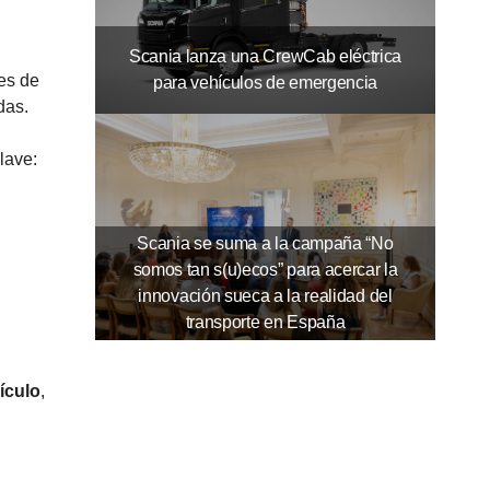
Scania lanza una CrewCab eléctrica
es de
para vehículos de emergencia
das.
lave:
Scania se suma a la campaña “No
somos tan s(u)ecos” para acercar la
innovación sueca a la realidad del
transporte en España
ículo
,