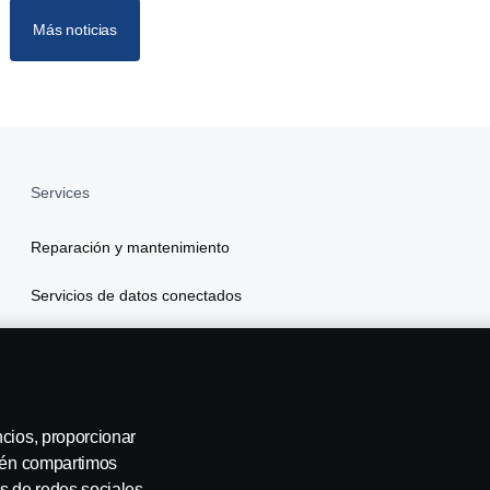
Más noticias
Services
Reparación y mantenimiento
Servicios de datos conectados
Scania Finance
Seguros
ncios, proporcionar
bién compartimos
s de redes sociales,