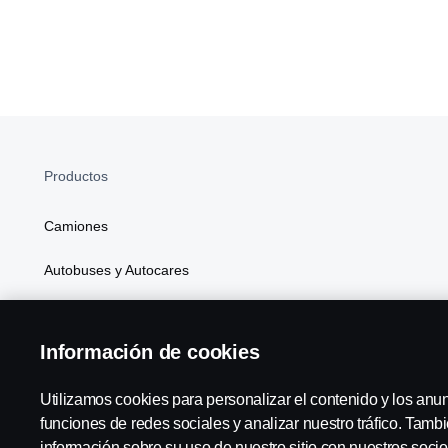
Productos
Camiones
Autobuses y Autocares
Soluciones Generales de Energía
Información de cookies
Atributos
Utilizamos cookies para personalizar el contenido y los anu
funciones de redes sociales y analizar nuestro tráfico. Tam
información sobre su uso de nuestro sitio con nuestros socio