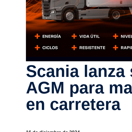
Scania lanza su nueva batería
AGM para max
en carre­tera