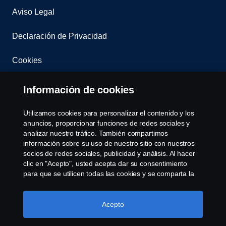
Aviso Legal
Declaración de Privacidad
Cookies
Contacta con nosotros
Información de cookies
Whistleblowing
Utilizamos cookies para personalizar el contenido y los
anuncios, proporcionar funciones de redes sociales y
Governance, Risk & Compliance
analizar nuestro tráfico. También compartimos
información sobre su uso de nuestro sitio con nuestros
socios de redes sociales, publicidad y análisis. Al hacer
Configuración de cookies
clic en "Acepto", usted acepta dar su consentimiento
para que se utilicen todas las cookies y se comparta la
información. También puede administrar sus cookies
haciendo clic en "Configuración de cookies" y
seleccionando las categorías que desea aceptar. Para
Acepto
obtener una explicación más detallada de cómo
utilizamos las cookies, visite nuestra sección de cookies,