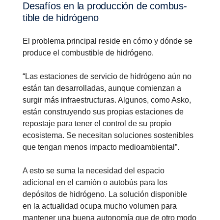
Desafíos en la produc­ción de combus­
tible de hidró­geno
El problema principal reside en cómo y dónde se
produce el combustible de hidrógeno.
“Las estaciones de servicio de hidrógeno aún no
están tan desarrolladas, aunque comienzan a
surgir más infraestructuras. Algunos, como Asko,
están construyendo sus propias estaciones de
repostaje para tener el control de su propio
ecosistema. Se necesitan soluciones sostenibles
que tengan menos impacto medioambiental”.
A esto se suma la necesidad del espacio
adicional en el camión o autobús para los
Electrificación
depósitos de hidrógeno. La solución disponible
en la actualidad ocupa mucho volumen para
La sostenibilidad es una de las principales prioridades
mantener una buena autonomía que de otro modo
en Scania y la electrificación es una parte integral