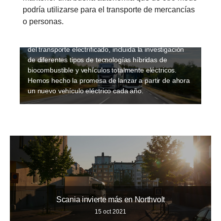
para hacer que el transporte sea sostenible. La
podría utilizarse para el transporte de mercancías
electrificación se está produciendo rápidamente y
o personas.
Scania ha elaborado una hoja de ruta de
electrificación que adopta un enfoque multifacético
del transporte electrificado, incluida la investigación
de diferentes tipos de tecnologías híbridas de
biocombustible y vehículos totalmente eléctricos.
Hemos hecho la promesa de lanzar a partir de ahora
un nuevo vehículo eléctrico cada año.
10
12
11
Scania invierte más en Northvolt
15 oct 2021