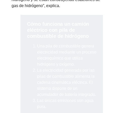
gas de hidrógeno”, explica.
Cómo funciona un camión
eléctrico con pila de
combus­tible de hidró­geno
Una pila de combustible genera
electricidad mediante un proceso
electroquímico que utiliza
hidrógeno y oxígeno.
La electricidad generada por las
pilas de combustible alimenta la
cadena cinemática eléctrica. El
sistema dispone de un
acumulador de batería integrado.
Las únicas emisiones son agua
pura.