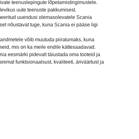
ivate teenuslepingute lõpetamistingimustele.
levikus uute teenuste pakkumisest.
meeritud uuendusi olemasolevatele Scania
et nõustavat tuge, kuna Scania ei pääse ligi
 andmetele võib muutuda piiratumaks, kuna
eid, mis on ka meile endile kättesaadavad.
ia eesmärki pidevalt täiustada oma tooteid ja
emat funktsionaalsust, kvaliteeti, äriväärtust ja