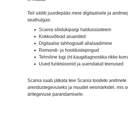
Teil säilib juurdepääs meie digitaalsele ja andme
sealhulgas:
Scania sõidukipargi haldussüsteem
Kokkuvõtvad aruanded
Digitaalse tahhograafi allalaadimine
Remondi- ja hoolduslepingud
Tehniline tugi (nt kaugdiagnostika rikke korra
Uued funktsioonid ja uuendatud teenused
Scania saab jätkata teie Scania toodete andmete
arendustegevuseks ja muudel eesmärkidel, mis o
äritegevuse parandamisele.