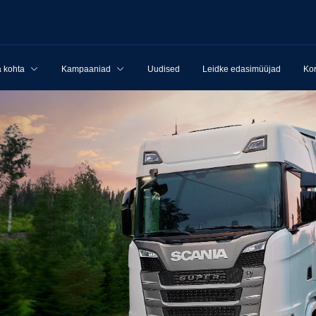
 kohta
Kampaaniad
Uudised
Leidke edasimüüjad
Kon