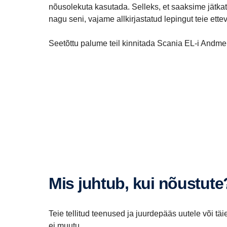
nõusolekuta kasutada. Selleks, et saaksime jätkata
nagu seni, vajame allkirjastatud lepingut teie ettevõ
Seetõttu palume teil kinnitada Scania EL-i Andme
Mis juhtub, kui nõustute
Teie tellitud teenused ja juurdepääs uutele või t
ei muutu.