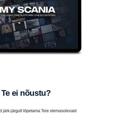
i Te ei nõustu?
d järk-järgult lõpetama Teie olemasolevaid