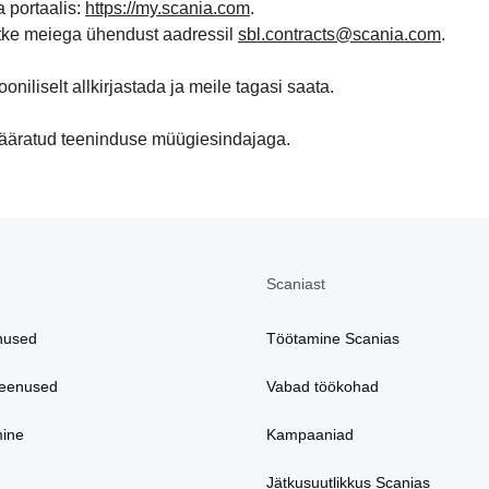
a portaalis:
https://my.scania.com
.
õtke meiega ühendust aadressil
sbl.contracts@scania.com
.
oniliselt allkirjastada ja meile tagasi saata.
määratud teeninduse müügiesindajaga.
Scaniast
nused
Töötamine Scanias
teenused
Vabad töökohad
mine
Kampaaniad
Jätkusuutlikkus Scanias