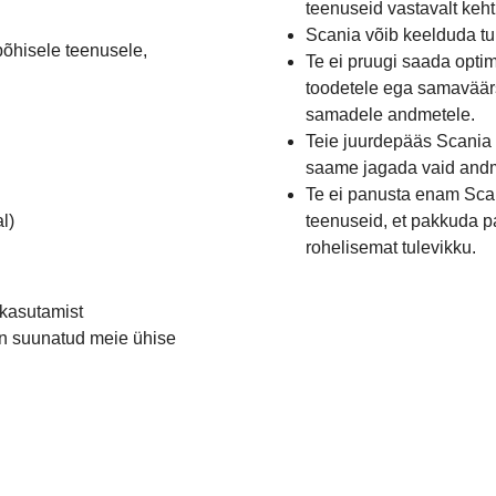
teenuseid vastavalt keht
Scania võib keelduda tu
põhisele teenusele,
Te ei pruugi saada opti
toodetele ega samaväärs
samadele andmetele.
Teie juurdepääs Scania
saame jagada vaid andm
Te ei panusta enam Scan
l)
teenuseid, et pakkuda par
rohelisemat tulevikku.
 kasutamist
n suunatud meie ühise