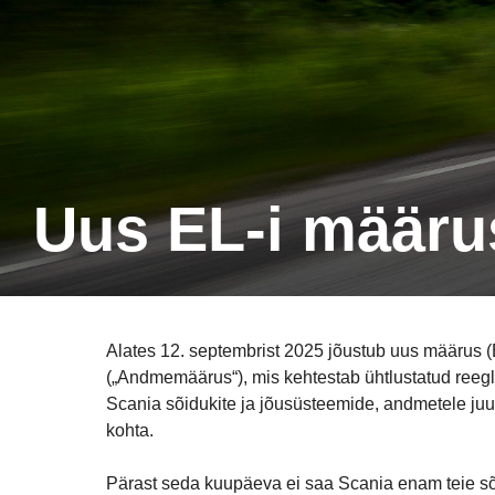
Uus EL-i määr
Alates 12. septembrist 2025 jõustub uus määrus 
(„Andmemäärus“), mis kehtestab ühtlustatud reeg
Scania sõidukite ja jõusüsteemide, andmetele ju
kohta.
Pärast seda kuupäeva ei saa Scania enam teie sõ