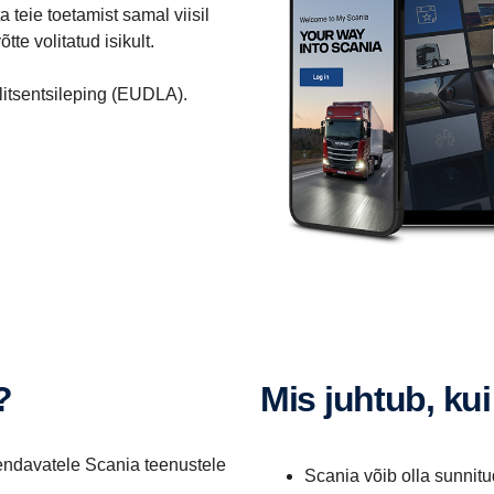
 teie toetamist samal viisil
tte volitatud isikult.
litsentsileping (EUDLA).
?
Mis juhtub, ku
äiendavatele Scania teenustele
Scania võib olla sunnitu