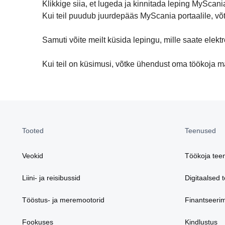
Klikkige siia, et lugeda ja kinnitada leping MyScani
Kui teil puudub juurdepääs MyScania portaalile, v
Samuti võite meilt küsida lepingu, mille saate elektro
Kui teil on küsimusi, võtke ühendust oma töökoja 
Tooted
Teenused
Veokid
Töökoja tee
Liini- ja reisibussid
Digitaalsed 
Tööstus- ja meremootorid
Finantseeri
Fookuses
Kindlustus