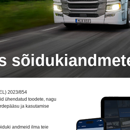
us sõidukiandmet
(EL) 2023/854
lid ühendatud toodete, nagu
urdepääsu ja kasutamise
iduki andmeid ilma teie