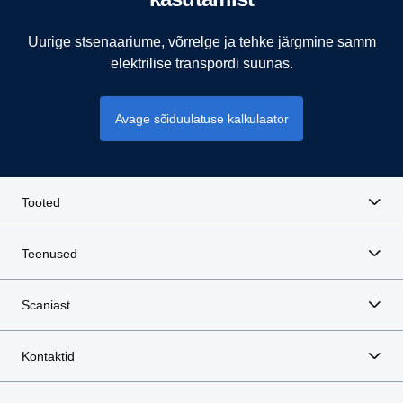
Uurige stsenaariume, võrrelge ja tehke järgmine samm
elektrilise transpordi suunas.
Avage sõiduulatuse kalkulaator
Tooted
Teenused
Scaniast
Kontaktid