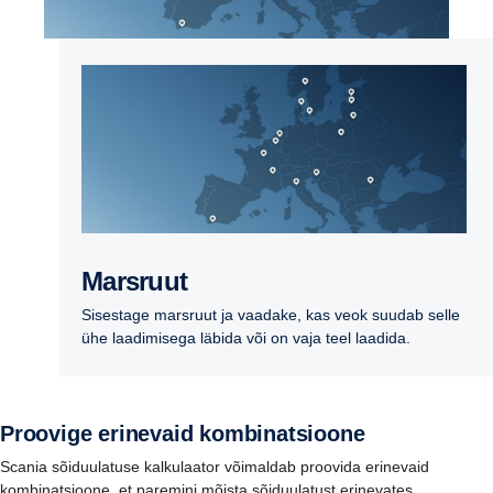
Marsruut
Sisestage marsruut ja vaadake, kas veok suudab selle
ühe laadimisega läbida või on vaja teel laadida.
Proovige erinevaid kombinatsioone
Scania sõiduulatuse kalkulaator võimaldab proovida erinevaid
kombinatsioone, et paremini mõista sõiduulatust erinevates