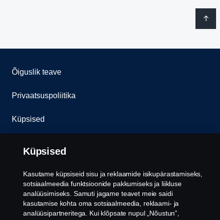
Õiguslik teave
Privaatsuspoliitika
Küpsised
Vilepuhumine
Küpsised
Küpsiste seaded
Kasutame küpsiseid sisu ja reklaamide isikupärastamiseks,
sotsiaalmeedia funktsioonide pakkumiseks ja liikluse
analüüsimiseks. Samuti jagame teavet meie saidi
kasutamise kohta oma sotsiaalmeedia, reklaami- ja
analüüsipartneritega. Kui klõpsate nupul „Nõustun”,