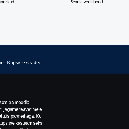
tarvikud
Scania veebipood
ne
Küpsiste seaded
 sotsiaalmeedia
ti jagame teavet meie
lüüsipartneritega. Kui
küpsiste kasutamiseks