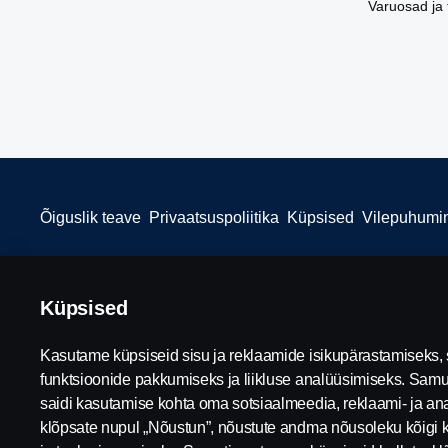
Varuosad ja 
Õiguslik teave
Privaatsuspoliitika
Küpsised
Vilepuhumi
Küpsised
© Copyright Scania Eesti 2026. All rights reserved.
Kasutame küpsiseid sisu ja reklaamide isikupärastamiseks,
funktsioonide pakkumiseks ja liikluse analüüsimiseks. Samu
saidi kasutamise kohta oma sotsiaalmeedia, reklaami- ja ana
klõpsate nupul „Nõustun”, nõustute andma nõusoleku kõigi 