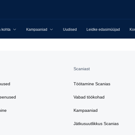
 kohta
Kampaaniad
Uudised
Leidke edasimüüjad
Kon
Scaniast
nused
Töötamine Scanias
teenused
Vabad töökohad
mine
Kampaaniad
Jätkusuutlikkus Scanias