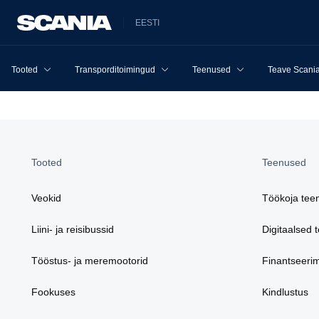
EESTI
Tooted
Transporditoimingud
Teenused
Teave Scania
Tooted
Teenused
Veokid
Töökoja tee
Liini- ja reisibussid
Digitaalsed 
Tööstus- ja meremootorid
Finantseeri
Fookuses
Kindlustus