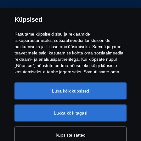
Õiguslik teave
Küpsised
Privaatsuspoliitika
Kasutame küpsiseid sisu ja reklaamide
isikupärastamiseks, sotsiaalmeedia funktsioonide
Küpsised
pakkumiseks ja liikluse analüüsimiseks. Samuti jagame
teavet meie saidi kasutamise kohta oma sotsiaalmeedia,
reklaami- ja analüüsipartneritega. Kui klõpsate nupul
Vilepuhumine
„Nõustun”, nõustute andma nõusoleku kõigi küpsiste
kasutamiseks ja teabe jagamiseks. Samuti saate oma
Küpsiste seaded
küpsiseid hallata, klõpsates valikul „Küpsiseaded” ja
valides kategooriad, mida soovite aktsepteerida. Küpsiste
kasutamise üksikasjalikuma selgituse saamiseks
Luba kõik küpsised
külastage meie küpsiste jaotist, mille leiate selle teksti all
olevale lingile klõpsates.
Küpsise poliitika link
Lükka kõik tagasi
© Copyright Scania Eesti 2026. All rights reserved.
Küpsiste sätted