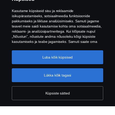
Privaatsuspoliitika
Kasutame küpsiseid sisu ja reklaamide
isikupärastamiseks, sotsiaalmeedia funktsioonide
Küpsised
pakkumiseks ja liikluse analüüsimiseks. Samuti jagame
teavet meie saidi kasutamise kohta oma sotsiaalmeedia,
reklaami- ja analüüsipartneritega. Kui klõpsate nupul
Vilepuhumine
„Nõustun”, nõustute andma nõusoleku kõigi küpsiste
kasutamiseks ja teabe jagamiseks. Samuti saate oma
Küpsiste seaded
küpsiseid hallata, klõpsates valikul „Küpsiseaded” ja
valides kategooriad, mida soovite aktsepteerida. Küpsiste
kasutamise üksikasjalikuma selgituse saamiseks
Luba kõik küpsised
külastage meie küpsiste jaotist, mille leiate selle teksti all
olevale lingile klõpsates.
Küpsise poliitika link
Lükka kõik tagasi
© Copyright Scania Eesti 2026. All rights reserved.
Küpsiste sätted