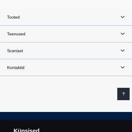
Tooted
Teenused
Scaniast
Kontaktid
Õiguslik teave
Küpsised