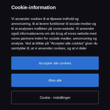
Kontakt os
Cookie-information
Whistleblowing
Vi anvender cookies til at tilpasse indhold og
annoncering, til at levere funktioner til sociale medier og
EU Datalicensaftale
til at analysere trafikken på vores website. Vi anvender
også informationerne om din brug af vores website med
vores partnere inden for sociale medier, annoncering og
Cookie-indstillinger
analyse. Ved at klikke på "Accepter alle cookies" giver du
samtykke til, at vi anvender cookies, og at vi deler
informationerne. For yderligere information om, hvordan
vi bruger cookies, kan du besøge vores afsnit om
cookies, som du kan finde ved enten at klikke på linket
Accepter alle cookies
efter denne tekst eller administrere dine cookies ved at
klikke på "Cookie-indstillinger".
Cookie-politik
Afvis alle
© Copyright Scania 2026. All rights reserved.
Scania Danmark A/S, Industribuen 19, 2635 Ishøj,
Danmark. CVR-nummer DK17045210.
Cookie - indstillinger