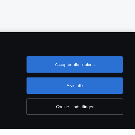
Accepter alle cookies
owing
EU Datalicensaftale
Cookie-indstillinger
Afvis alle
Cookie - indstillinger