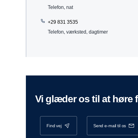
Telefon, nat
+29 831 3535
Telefon, værksted, dagtimer
vi glæder os til at høre 
find vej
send e-mail til os