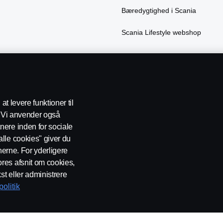
Bæredygtighed i Scania
Scania Lifestyle webshop
at levere funktioner til
e. Vi anvender også
nere inden for sociale
atapolitik
Cookies
Handelsbetingelser
Kontakt os
Whistlebl
lle cookies" giver du
onerne. For yderligere
res afsnit om cookies,
st eller administrere
olitik
/S, Industribuen 19, 2635 Ishøj, Danmark. CVR-nummer DK17045210.