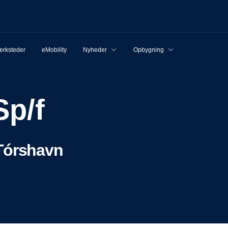
rksteder
eMobility
Nyheder
Opbygning
Sp/f
Tórshavn