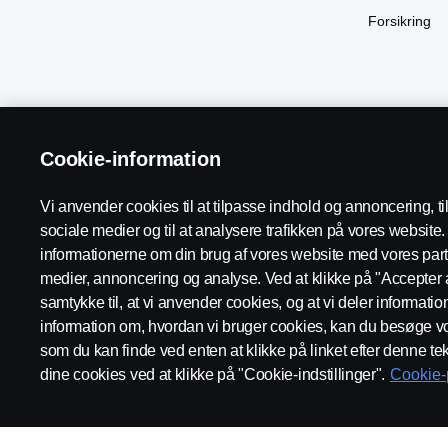
Forsikring
Cookie-information
Scania in Your Region:
Danmark
Vi anvender cookies til at tilpasse indhold og annoncering, til 
sociale medier og til at analysere trafikken på vores websit
informationerne om din brug af vores website med vores part
Supplier Code of Conduct
Juridiske oplysninger
Persond
medier, annoncering og analyse. Ved at klikke på "Accepter a
samtykke til, at vi anvender cookies, og at vi deler informati
information om, hvordan vi bruger cookies, kan du besøge vo
som du kan finde ved enten at klikke på linket efter denne tek
dine cookies ved at klikke på "Cookie-indstillinger".
Cookie-p
© Copyright Scania 2026. All rights reserved. Scania Danmark A