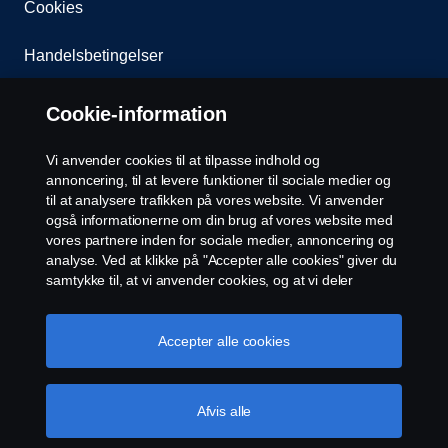
Cookies
Handelsbetingelser
Kontakt os
Cookie-information
Whistleblowing
Vi anvender cookies til at tilpasse indhold og
annoncering, til at levere funktioner til sociale medier og
EU Datalicensaftale
til at analysere trafikken på vores website. Vi anvender
også informationerne om din brug af vores website med
vores partnere inden for sociale medier, annoncering og
Cookie-indstillinger
analyse. Ved at klikke på "Accepter alle cookies" giver du
samtykke til, at vi anvender cookies, og at vi deler
informationerne. For yderligere information om, hvordan
vi bruger cookies, kan du besøge vores afsnit om
cookies, som du kan finde ved enten at klikke på linket
Accepter alle cookies
efter denne tekst eller administrere dine cookies ved at
klikke på "Cookie-indstillinger".
Cookie-politik
Afvis alle
© Copyright Scania 2026. All rights reserved.
Scania Danmark A/S, Industribuen 19, 2635 Ishøj,