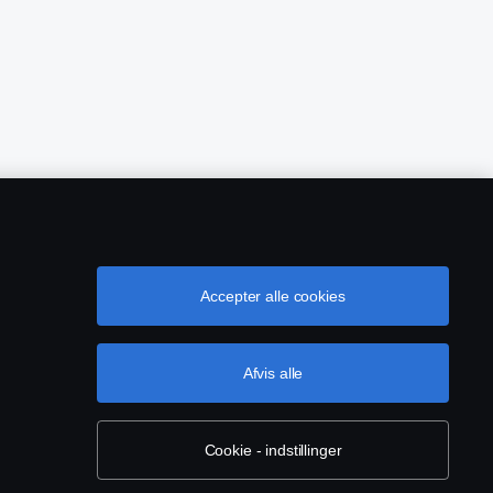
Accepter alle cookies
owing
EU Datalicensaftale
Cookie-indstillinger
Afvis alle
Cookie - indstillinger