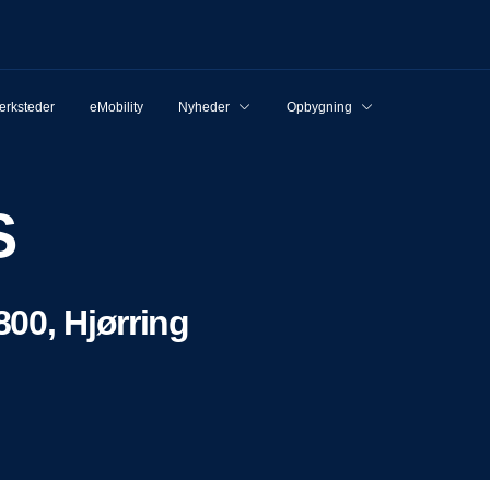
rksteder
eMobility
Nyheder
Opbygning
S
00, Hjørring