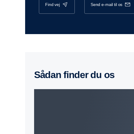
find vej
send e-mail til os
sådan finder du os