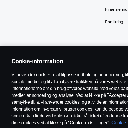
Finansiering
Forsikring
Cookie-information
Scania in Your Region:
Danmark
Vi anvender cookies til at tilpasse indhold og annoncering, til 
sociale medier og til at analysere trafikken på vores websit
informationerne om din brug af vores website med vores part
Supplier Code of Conduct
Juridiske oplysninger
Persond
medier, annoncering og analyse. Ved at klikke på "Accepter a
samtykke til, at vi anvender cookies, og at vi deler informati
information om, hvordan vi bruger cookies, kan du besøge vo
som du kan finde ved enten at klikke på linket efter denne tek
dine cookies ved at klikke på "Cookie-indstillinger".
Cookie-p