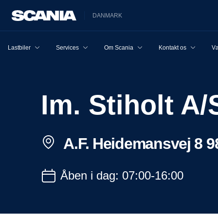
DANMARK
Lastbiler
Services
Om Scania
Kontakt os
Væ
Im. Stiholt A/
A.F. Heidemansvej 8 98
Åben i dag: 07:00-16:00