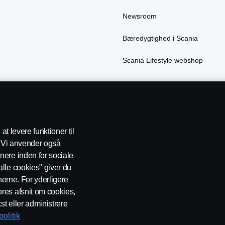
Newsroom
Bæredygtighed i Scania
Scania Lifestyle webshop
at levere funktioner til
e. Vi anvender også
nere inden for sociale
atapolitik
Cookies
Handelsbetingelser
Kontakt os
Whistlebl
lle cookies" giver du
onerne. For yderligere
res afsnit om cookies,
st eller administrere
olitik