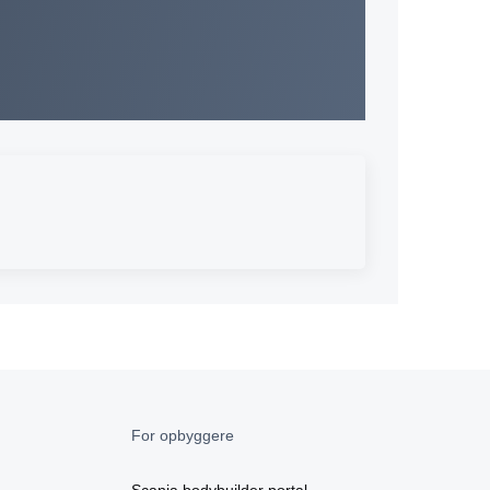
For opbyggere
Scania bodybuilder portal