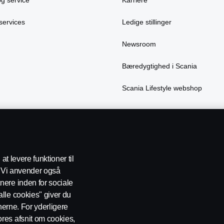
services
Ledige stillinger
Newsroom
Bæredygtighed i Scania
Scania Lifestyle webshop
at levere funktioner til
e. Vi anvender også
nere inden for sociale
atapolitik
Cookies
Handelsbetingelser
Kontakt os
Whistlebl
lle cookies" giver du
onerne. For yderligere
res afsnit om cookies,