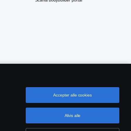
Accepter alle cookies
owing
EU Datalicensaftale
Cookie-indstillinger
Afvis alle