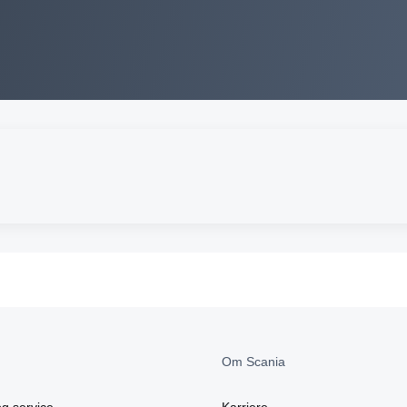
Om Scania
g service
Karriere