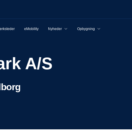
rksteder
eMobility
Nyheder
Opbygning
ark A/S
dborg