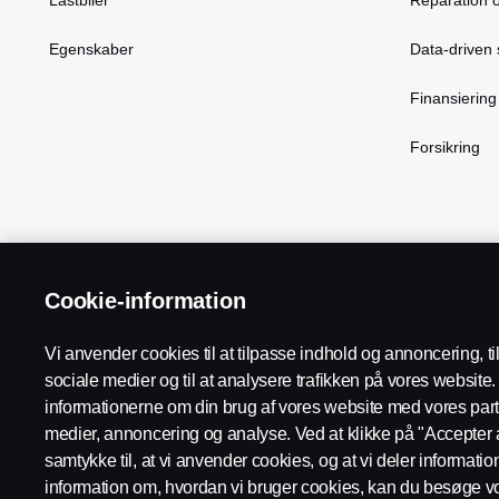
Egenskaber
Data-driven 
Finansiering
Forsikring
Cookie-information
Scania in Your Region:
Danmark
Vi anvender cookies til at tilpasse indhold og annoncering, til 
sociale medier og til at analysere trafikken på vores websit
informationerne om din brug af vores website med vores part
Supplier Code of Conduct
Juridiske oplysninger
Persond
medier, annoncering og analyse. Ved at klikke på "Accepter a
samtykke til, at vi anvender cookies, og at vi deler informati
information om, hvordan vi bruger cookies, kan du besøge vo