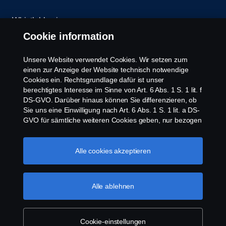
Whistleblowing
Cookie information
Kontakt
Unsere Website verwendet Cookies. Wir setzen zum
Newsletter
einen zur Anzeige der Website technisch notwendige
Cookies ein. Rechtsgrundlage dafür ist unser
berechtigtes Interesse im Sinne von Art. 6 Abs. 1 S. 1 lit. f
Scania Cookie Richtlinie
DS-GVO. Darüber hinaus können Sie differenzieren, ob
Sie uns eine Einwilligung nach Art. 6 Abs. 1 S. 1 lit. a DS-
GVO für sämtliche weiteren Cookies geben, nur bezogen
auf bestimmte Cookie-Arten oder gar keine Einwilligung.
Diese Einwilligung ist freiwillig und kann jederzeit mit
Zukunftswirkung widerrufen werden. Unsere Anbieter
Alle cookies akzeptieren
verarbeiten Ihre personenbezogenen Daten auch in den
USA. Eine Datenübermittlung an Unternehmen in den
© Copyright Scania 2026 | Alle Rechte vorbehalten.
USA erfolgt auf der Grundlage eines
Alle ablehnen
Scania Deutschland GmbH, August-Horch-Straße
Angemessenheitsbeschlusses der Europäischen
10, 56070 Koblenz, Tel. +49 261 897 0, Fax +49
Kommission im Sinne von Art. 45 Abs. 3 DS-GVO, worin
261 897 7 203.
festgelegt wurde, dass in den USA ein angemessenes
Schutzniveau vorhanden ist. Informationen über uns
Cookie-einstellungen