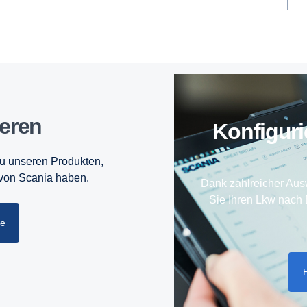
ieren
Konfi­gu
zu unseren Produkten,
 von Scania haben.
Dank zahlreicher Aus
Sie Ihren Lkw nach 
he