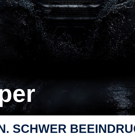
pper
. SCHWER BEEIN­DRU