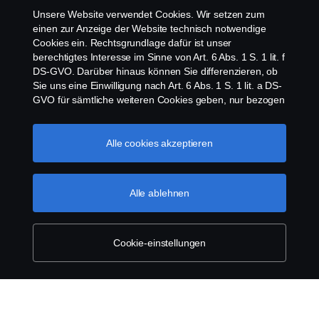
Unsere Website verwendet Cookies. Wir setzen zum
Newsletter
einen zur Anzeige der Website technisch notwendige
Cookies ein. Rechtsgrundlage dafür ist unser
berechtigtes Interesse im Sinne von Art. 6 Abs. 1 S. 1 lit. f
Scania Cookie Richtlinie
DS-GVO. Darüber hinaus können Sie differenzieren, ob
Sie uns eine Einwilligung nach Art. 6 Abs. 1 S. 1 lit. a DS-
GVO für sämtliche weiteren Cookies geben, nur bezogen
auf bestimmte Cookie-Arten oder gar keine Einwilligung.
Diese Einwilligung ist freiwillig und kann jederzeit mit
Zukunftswirkung widerrufen werden. Unsere Anbieter
Alle cookies akzeptieren
verarbeiten Ihre personenbezogenen Daten auch in den
USA. Eine Datenübermittlung an Unternehmen in den
© Copyright Scania 2026 | Alle Rechte vorbehalten.
USA erfolgt auf der Grundlage eines
Alle ablehnen
Scania Deutschland GmbH, August-Horch-Straße
Angemessenheitsbeschlusses der Europäischen
10, 56070 Koblenz, Tel. +49 261 897 0, Fax +49
Kommission im Sinne von Art. 45 Abs. 3 DS-GVO, worin
261 897 7 203.
festgelegt wurde, dass in den USA ein angemessenes
Schutzniveau vorhanden ist. Informationen über uns
Cookie-einstellungen
finden Sie im Impressum. Für weitere Informationen zu
den von uns verwendeten Cookies öffnen Sie gerne
unseren Datenschutzhinweis oder unseren Cookie-
Manager.
Scania cookies