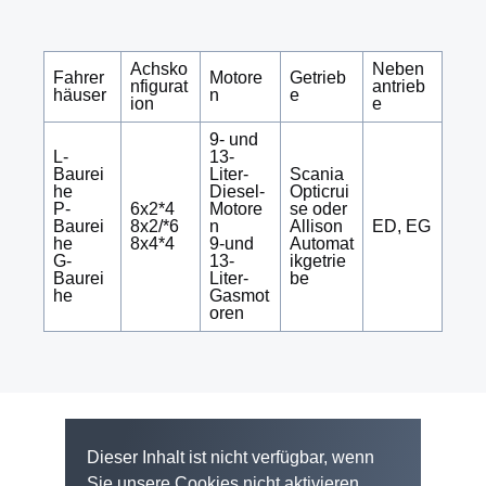
Achsko
Neben
Fahrer
Motore
Getrieb
nfigurat
antrieb
häuser
n
e
ion
e
9- und
L-
13-
Baurei
Liter-
Scania
he
Diesel-
Opticrui
P-
6x2*4
Motore
se oder
Baurei
8x2/*6
n
Allison
ED, EG
he
8x4*4
9-und
Automat
G-
13-
ikgetrie
Baurei
Liter-
be
he
Gasmot
oren
Dieser Inhalt ist nicht verfügbar, wenn
Sie unsere Cookies nicht aktivieren.