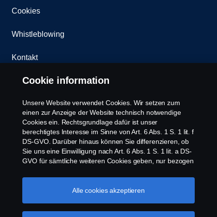
Cookies
Whistleblowing
Kontakt
Cookie information
Newsletter
Unsere Website verwendet Cookies. Wir setzen zum
Scania Cookie Richtlinie
einen zur Anzeige der Website technisch notwendige
Cookies ein. Rechtsgrundlage dafür ist unser
berechtigtes Interesse im Sinne von Art. 6 Abs. 1 S. 1 lit. f
DS-GVO. Darüber hinaus können Sie differenzieren, ob
Sie uns eine Einwilligung nach Art. 6 Abs. 1 S. 1 lit. a DS-
GVO für sämtliche weiteren Cookies geben, nur bezogen
auf bestimmte Cookie-Arten oder gar keine Einwilligung.
Diese Einwilligung ist freiwillig und kann jederzeit mit
© Copyright Scania 2026 | Alle Rechte vorbehalten.
Zukunftswirkung widerrufen werden. Unsere Anbieter
Alle cookies akzeptieren
Scania Deutschland GmbH, August-Horch-Straße
verarbeiten Ihre personenbezogenen Daten auch in den
10, 56070 Koblenz, Tel. +49 261 897 0, Fax +49
USA. Eine Datenübermittlung an Unternehmen in den
261 897 7 203.