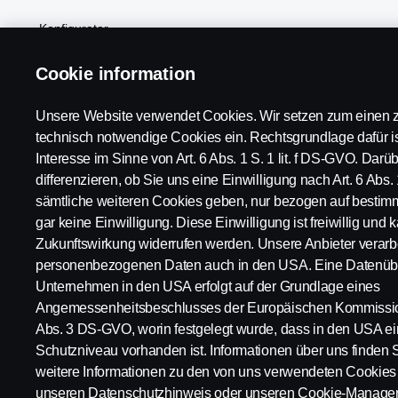
Konfigurator
Linien- und Reisebusse
Cookie information
Power Solutions
Unsere Website verwendet Cookies. Wir setzen zum einen z
technisch notwendige Cookies ein. Rechtsgrundlage dafür is
Kundenvorteile
Interesse im Sinne von Art. 6 Abs. 1 S. 1 lit. f DS-GVO. Dar
differenzieren, ob Sie uns eine Einwilligung nach Art. 6 Abs. 
sämtliche weiteren Cookies geben, nur bezogen auf bestim
gar keine Einwilligung. Diese Einwilligung ist freiwillig und k
Scania in Ihrer Region:
Deutschland
Zukunftswirkung widerrufen werden. Unsere Anbieter verarbe
personenbezogenen Daten auch in den USA. Eine Datenübe
Unternehmen in den USA erfolgt auf der Grundlage eines
Angemessenheitsbeschlusses der Europäischen Kommission
Abs. 3 DS-GVO, worin festgelegt wurde, dass in den USA 
Impressum
Datenschutz
Rechtliche Hinweise
Cookies
Schutzniveau vorhanden ist. Informationen über uns finden 
weitere Informationen zu den von uns verwendeten Cookies 
unseren Datenschutzhinweis oder unseren Cookie-Manager