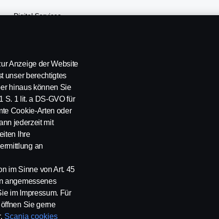
Digital Services
Finanzierung
Versicherung
ur Anzeige der Website
t unser berechtigtes
über hinaus können Sie
1 S. 1 lit. a DS-GVO für
mte Cookie-Arten oder
ann jederzeit mit
iten Ihre
rmittlung an
 im Sinne von Art. 45
ein angemessenes
Whistleblowing
Kontakt
Newsletter
Scania Cookie Richtlinie
Sie im Impressum. Für
öffnen Sie gerne
.
Scania cookies