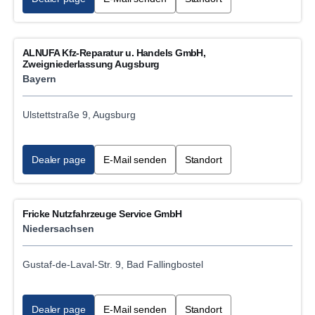
24h Emergency breakdown service
ALNUFA Kfz-Reparatur u. Handels GmbH,
Transport refrigeration unit service
Zweigniederlassung Augsburg
Bayern
Scania Parts sales
Ulstettstraße 9, Augsburg
Tarpaulin service
Tyre service
Dealer page
E-Mail senden
Standort
Roller Brake test
Fricke Nutzfahrzeuge Service GmbH
Tail lift services
Niedersachsen
Analogue tachograph inspection and repairs
Gustaf-de-Laval-Str. 9, Bad Fallingbostel
Digital tachograph data download
Dealer page
E-Mail senden
Standort