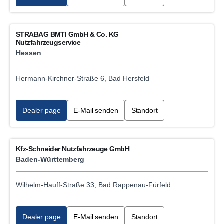
Gas vehicle service LNG
STRABAG BMTI GmbH & Co. KG
Hook lift service
Nutzfahrzeugservice
Hessen
Truck service
Hermann-Kirchner-Straße 6, Bad Hersfeld
Accident repairs
ADR vehicle service
Dealer page
E-Mail senden
Standort
Vehicle washing
Kfz-Schneider Nutzfahrzeuge GmbH
Towing and recovery service
Baden-Württemberg
E-mobility VCB Battery Repair Service Workshop
Wilhelm-Hauff-Straße 33, Bad Rappenau-Fürfeld
Used Vehicle sales
Dealer page
E-Mail senden
Standort