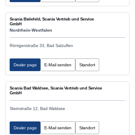
Bus service
Scania Bielefeld, Scania Vertrieb und Service
Truck sales
GmbH
Nordrhein-Westfalen
E-mobility VCB Service Workshop
Röntgenstraße 33, Bad Salzuflen
Waste collector
Marine engine service
Dealer page
E-Mail senden
Standort
Scania Mining Service
Scania Bad Waldsee, Scania Vertrieb und Service
GmbH
Scania Gensets service
Scania Mining Sales
Steinstraße 12, Bad Waldsee
Industrial, power generation engine sales
Dealer page
E-Mail senden
Standort