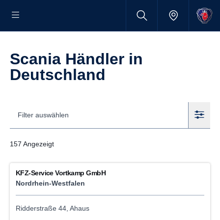
Scania Händler in
Deutsch­land
Filter auswählen
157
Angezeigt
Filter
KFZ-Service Vortkamp GmbH
Nordrhein-Westfalen
Standorte
Intern
Ridderstraße 44, Ahaus
Extern