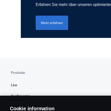
Erfahren Sie mehr über unseren optimierte
Mehr erfahren
Produkte
Lkw
Konfigurator
Linien- und Reisebusse
Cookie information