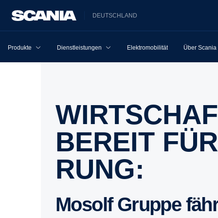
DEUTSCHLAND
Produkte
Dienstleistungen
Elektromobilität
Über Scania
WIRTSCHAFT­LICH, ZUVER­LÄSSIG UND
BEREIT FÜR
RUNG:
Mosolf Gruppe fäh