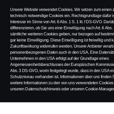
Power Solutions
Unsere Website verwendet Cookies. Wir setzen zum einen z
technisch notwendige Cookies ein. Rechtsgrundlage dafür is
Kundenvorteile
Interesse im Sinne von Art. 6 Abs. 1 S. 1 lit. f DS-GVO. Dar
differenzieren, ob Sie uns eine Einwilligung nach Art. 6 Abs. 
sämtliche weiteren Cookies geben, nur bezogen auf bestim
gar keine Einwilligung. Diese Einwilligung ist freiwillig und k
Scania in Ihrer Region:
Deutschland
Zukunftswirkung widerrufen werden. Unsere Anbieter verarbe
personenbezogenen Daten auch in den USA. Eine Datenübe
Unternehmen in den USA erfolgt auf der Grundlage eines
Angemessenheitsbeschlusses der Europäischen Kommission
Abs. 3 DS-GVO, worin festgelegt wurde, dass in den USA 
Impressum
Datenschutz
Rechtliche Hinweise
Cookies
Schutzniveau vorhanden ist. Informationen über uns finden 
weitere Informationen zu den von uns verwendeten Cookies 
unseren Datenschutzhinweis oder unseren Cookie-Manager
© Copyright Scania 2026 | Alle Rechte vorbehalten. Scania Deuts
203.