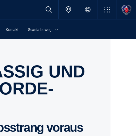
Kontakt
Scania bewegt
OR­DE­
ebsstrang voraus