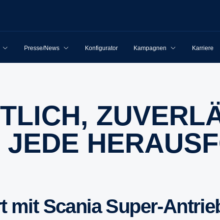
Presse/News
Konfigurator
Kampagnen
Karriere
 JEDE HERAUS­F
rt mit Scania Super-​Antri