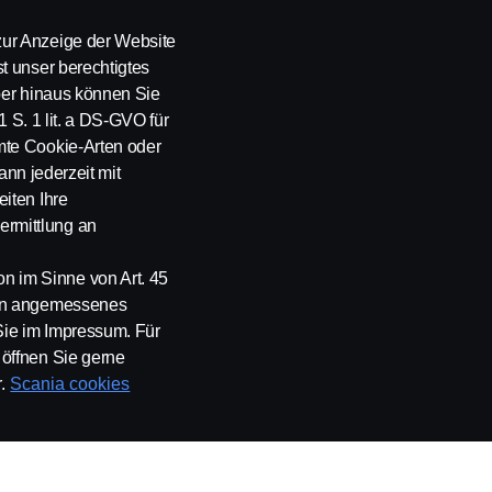
Versicherung
ur Anzeige der Website
t unser berechtigtes
über hinaus können Sie
1 S. 1 lit. a DS-GVO für
mte Cookie-Arten oder
ann jederzeit mit
iten Ihre
rmittlung an
 im Sinne von Art. 45
ein angemessenes
Whistleblowing
Kontakt
Newsletter
Scania Cookie Richtlinie
Sie im Impressum. Für
öffnen Sie gerne
.
Scania cookies
chland GmbH, August-Horch-Straße 10, 56070 Koblenz, Tel. +49 261 897