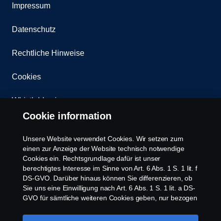
Impressum
Datenschutz
Rechtliche Hinweise
Cookies
Whistleblowing
Cookie information
Kontakt
Unsere Website verwendet Cookies. Wir setzen zum
Newsletter
einen zur Anzeige der Website technisch notwendige
Cookies ein. Rechtsgrundlage dafür ist unser
berechtigtes Interesse im Sinne von Art. 6 Abs. 1 S. 1 lit. f
Scania Cookie Richtlinie
DS-GVO. Darüber hinaus können Sie differenzieren, ob
Sie uns eine Einwilligung nach Art. 6 Abs. 1 S. 1 lit. a DS-
GVO für sämtliche weiteren Cookies geben, nur bezogen
auf bestimmte Cookie-Arten oder gar keine Einwilligung.
Diese Einwilligung ist freiwillig und kann jederzeit mit