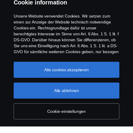
Cookie information
Kontakt
Unsere Website verwendet Cookies. Wir setzen zum
Newsletter
einen zur Anzeige der Website technisch notwendige
Cookies ein. Rechtsgrundlage dafür ist unser
berechtigtes Interesse im Sinne von Art. 6 Abs. 1 S. 1 lit. f
Scania Cookie Richtlinie
DS-GVO. Darüber hinaus können Sie differenzieren, ob
Sie uns eine Einwilligung nach Art. 6 Abs. 1 S. 1 lit. a DS-
GVO für sämtliche weiteren Cookies geben, nur bezogen
auf bestimmte Cookie-Arten oder gar keine Einwilligung.
Diese Einwilligung ist freiwillig und kann jederzeit mit
Zukunftswirkung widerrufen werden. Unsere Anbieter
Alle cookies akzeptieren
verarbeiten Ihre personenbezogenen Daten auch in den
USA. Eine Datenübermittlung an Unternehmen in den
© Copyright Scania 2026 | Alle Rechte vorbehalten.
USA erfolgt auf der Grundlage eines
Alle ablehnen
Scania Deutschland GmbH, August-Horch-Straße
Angemessenheitsbeschlusses der Europäischen
10, 56070 Koblenz, Tel. +49 261 897 0, Fax +49
Kommission im Sinne von Art. 45 Abs. 3 DS-GVO, worin
261 897 7 203.
festgelegt wurde, dass in den USA ein angemessenes
Schutzniveau vorhanden ist. Informationen über uns
Cookie-einstellungen
finden Sie im Impressum. Für weitere Informationen zu
den von uns verwendeten Cookies öffnen Sie gerne
unseren Datenschutzhinweis oder unseren Cookie-