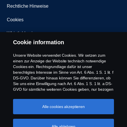
Rechtliche Hinweise
Cookies
Whistleblowing
Cookie information
Kontakt
Unsere Website verwendet Cookies. Wir setzen zum
Newsletter
einen zur Anzeige der Website technisch notwendige
Cookies ein. Rechtsgrundlage dafür ist unser
berechtigtes Interesse im Sinne von Art. 6 Abs. 1 S. 1 lit. f
Scania Cookie Richtlinie
DS-GVO. Darüber hinaus können Sie differenzieren, ob
Sie uns eine Einwilligung nach Art. 6 Abs. 1 S. 1 lit. a DS-
GVO für sämtliche weiteren Cookies geben, nur bezogen
auf bestimmte Cookie-Arten oder gar keine Einwilligung.
Diese Einwilligung ist freiwillig und kann jederzeit mit
Zukunftswirkung widerrufen werden. Unsere Anbieter
Alle cookies akzeptieren
verarbeiten Ihre personenbezogenen Daten auch in den
USA. Eine Datenübermittlung an Unternehmen in den
© Copyright Scania 2026 | Alle Rechte vorbehalten.
USA erfolgt auf der Grundlage eines
Alle ablehnen