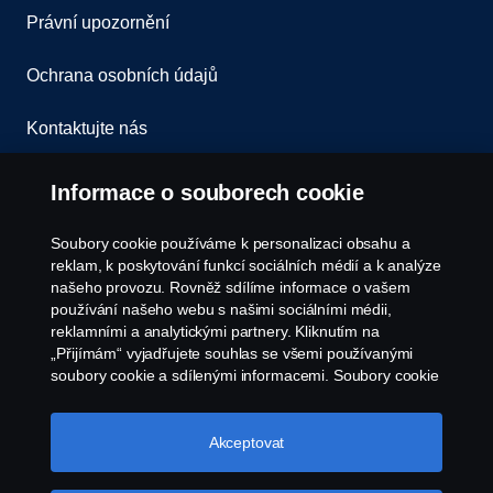
Právní upozornění
Ochrana osobních údajů
Kontaktujte nás
Všeobecné obchodní podmínky
Informace o souborech cookie
Oznámení porušení předpisů
Soubory cookie používáme k personalizaci obsahu a
reklam, k poskytování funkcí sociálních médií a k analýze
Zásady Cookies
našeho provozu. Rovněž sdílíme informace o vašem
používání našeho webu s našimi sociálními médii,
reklamními a analytickými partnery. Kliknutím na
Nastavení Cookie
„Přijímám“ vyjadřujete souhlas se všemi používanými
soubory cookie a sdílenými informacemi. Soubory cookie
můžete také spravovat kliknutím na „Nastavení souborů
cookie“ a výběrem kategorií, které chcete přijmout.
Podrobnější vysvětlení toho, jak používáme soubory
Akceptovat
cookie, naleznete v naší sekci věnované cookie, kterou
najdete kliknutím na odkaz pod tímto textem.
Další