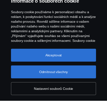
Informace o souborech cookie
Oznámení porušení předpisů
Soubory cookie používáme k personalizaci obsahu a
reklam, k poskytování funkcí sociálních médií a k analýze
Zásady Cookies
našeho provozu. Rovněž sdílíme informace o vašem
používání našeho webu s našimi sociálními médii,
reklamními a analytickými partnery. Kliknutím na
Nastavení Cookie
„Přijímám“ vyjadřujete souhlas se všemi používanými
soubory cookie a sdílenými informacemi. Soubory cookie
můžete také spravovat kliknutím na „Nastavení souborů
cookie“ a výběrem kategorií, které chcete přijmout.
Podrobnější vysvětlení toho, jak používáme soubory
Akceptovat
cookie, naleznete v naší sekci věnované cookie, kterou
najdete kliknutím na odkaz pod tímto textem.
Další
informace o ochraně vašich údajů
Odmítnout všechny
© Copyright Scania 2026. Všechna práva
vyhrazena. Scania Czech Republic s.r.o., Sobínská
186, 252 19 Chrášťany, Česká republika.
Nastavení souborů Cookie