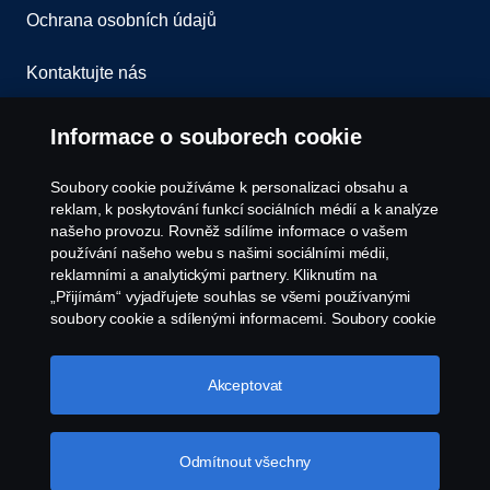
Ochrana osobních údajů
Kontaktujte nás
Všeobecné obchodní podmínky
Informace o souborech cookie
Oznámení porušení předpisů
Soubory cookie používáme k personalizaci obsahu a
reklam, k poskytování funkcí sociálních médií a k analýze
Zásady Cookies
našeho provozu. Rovněž sdílíme informace o vašem
používání našeho webu s našimi sociálními médii,
reklamními a analytickými partnery. Kliknutím na
Nastavení Cookie
„Přijímám“ vyjadřujete souhlas se všemi používanými
soubory cookie a sdílenými informacemi. Soubory cookie
můžete také spravovat kliknutím na „Nastavení souborů
cookie“ a výběrem kategorií, které chcete přijmout.
Podrobnější vysvětlení toho, jak používáme soubory
Akceptovat
cookie, naleznete v naší sekci věnované cookie, kterou
najdete kliknutím na odkaz pod tímto textem.
Další
informace o ochraně vašich údajů
Odmítnout všechny
© Copyright Scania 2026. Všechna práva
vyhrazena. Scania Czech Republic s.r.o., Sobínská