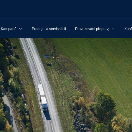
Kampaně
Prodejní a servisní síť
Provozování přepravy
Konf