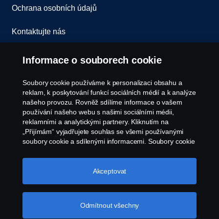
Ochrana osobních údajů
Kontaktujte nás
Všeobecné obchodní podmínky
Informace o souborech cookie
Oznámení porušení předpisů
Soubory cookie používáme k personalizaci obsahu a
reklam, k poskytování funkcí sociálních médií a k analýze
Zásady Cookies
našeho provozu. Rovněž sdílíme informace o vašem
používání našeho webu s našimi sociálními médii,
reklamními a analytickými partnery. Kliknutím na
Nastavení Cookie
„Přijímám“ vyjadřujete souhlas se všemi používanými
soubory cookie a sdílenými informacemi. Soubory cookie
můžete také spravovat kliknutím na „Nastavení souborů
cookie“ a výběrem kategorií, které chcete přijmout.
Podrobnější vysvětlení toho, jak používáme soubory
Akceptovat
cookie, naleznete v naší sekci věnované cookie, kterou
najdete kliknutím na odkaz pod tímto textem.
Další
informace o ochraně vašich údajů
Odmítnout všechny
© Copyright Scania 2026. Všechna práva
vyhrazena. Scania Czech Republic s.r.o., Sobínská