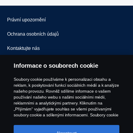
Právní upozornění
Ochrana osobních údajů
Kontaktujte nás
Všeobecné obchodní podmínky
Informace o souborech cookie
Oznámení porušení předpisů
Soubory cookie používáme k personalizaci obsahu a
reklam, k poskytování funkcí sociálních médií a k analýze
Zásady Cookies
našeho provozu. Rovněž sdílíme informace o vašem
používání našeho webu s našimi sociálními médii,
reklamními a analytickými partnery. Kliknutím na
Nastavení Cookie
„Přijímám“ vyjadřujete souhlas se všemi používanými
soubory cookie a sdílenými informacemi. Soubory cookie
můžete také spravovat kliknutím na „Nastavení souborů
cookie“ a výběrem kategorií, které chcete přijmout.
Podrobnější vysvětlení toho, jak používáme soubory