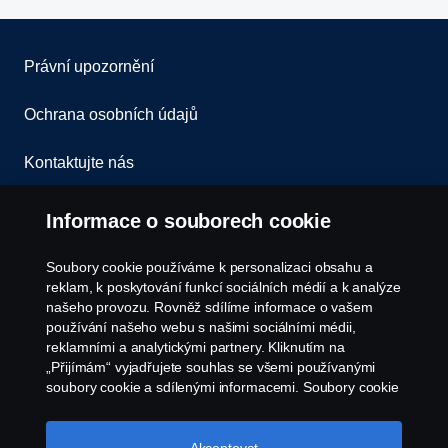
Právní upozornění
Ochrana osobních údajů
Kontaktujte nás
Všeobecné obchodní podmínky
Informace o souborech cookie
Oznámení porušení předpisů
Soubory cookie používáme k personalizaci obsahu a
reklam, k poskytování funkcí sociálních médií a k analýze
Zásady Cookies
našeho provozu. Rovněž sdílíme informace o vašem
používání našeho webu s našimi sociálními médii,
reklamními a analytickými partnery. Kliknutím na
Nastavení Cookie
„Přijímám“ vyjadřujete souhlas se všemi používanými
soubory cookie a sdílenými informacemi. Soubory cookie
můžete také spravovat kliknutím na „Nastavení souborů
cookie“ a výběrem kategorií, které chcete přijmout.
Podrobnější vysvětlení toho, jak používáme soubory