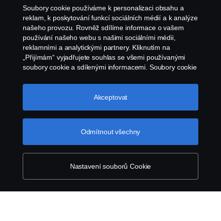
Oznámení porušení předpisů
Soubory cookie používáme k personalizaci obsahu a
reklam, k poskytování funkcí sociálních médií a k analýze
Zásady Cookies
našeho provozu. Rovněž sdílíme informace o vašem
používání našeho webu s našimi sociálními médii,
reklamními a analytickými partnery. Kliknutím na
Nastavení Cookie
„Přijímám“ vyjadřujete souhlas se všemi používanými
soubory cookie a sdílenými informacemi. Soubory cookie
můžete také spravovat kliknutím na „Nastavení souborů
cookie“ a výběrem kategorií, které chcete přijmout.
Podrobnější vysvětlení toho, jak používáme soubory
Akceptovat
cookie, naleznete v naší sekci věnované cookie, kterou
najdete kliknutím na odkaz pod tímto textem.
Další
informace o ochraně vašich údajů
Odmítnout všechny
© Copyright Scania 2026. Všechna práva
vyhrazena. Scania Czech Republic s.r.o., Sobínská
186, 252 19 Chrášťany, Česká republika.
Nastavení souborů Cookie