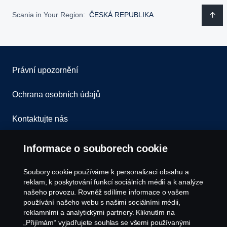
Scania in Your Region:
ČESKÁ REPUBLIKA
Právní upozornění
Ochrana osobních údajů
Kontaktujte nás
Všeobecné obchodní podmínky
Informace o souborech cookie
Oznámení porušení předpisů
Soubory cookie používáme k personalizaci obsahu a
reklam, k poskytování funkcí sociálních médií a k analýze
Zásady Cookies
našeho provozu. Rovněž sdílíme informace o vašem
používání našeho webu s našimi sociálními médii,
reklamními a analytickými partnery. Kliknutím na
Nastavení Cookie
„Přijímám“ vyjadřujete souhlas se všemi používanými