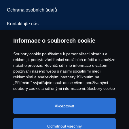
Ochrana osobních údajů
Kontaktujte nás
Všeobecné obchodní podmínky
Informace o souborech cookie
Oznámení porušení předpisů
Soubory cookie používáme k personalizaci obsahu a
reklam, k poskytování funkcí sociálních médií a k analýze
Zásady Cookies
našeho provozu. Rovněž sdílíme informace o vašem
používání našeho webu s našimi sociálními médii,
reklamními a analytickými partnery. Kliknutím na
Nastavení Cookie
„Přijímám“ vyjadřujete souhlas se všemi používanými
soubory cookie a sdílenými informacemi. Soubory cookie
můžete také spravovat kliknutím na „Nastavení souborů
cookie“ a výběrem kategorií, které chcete přijmout.
Podrobnější vysvětlení toho, jak používáme soubory
Akceptovat
cookie, naleznete v naší sekci věnované cookie, kterou
najdete kliknutím na odkaz pod tímto textem.
Další
informace o ochraně vašich údajů
Odmítnout všechny
© Copyright Scania 2026. Všechna práva