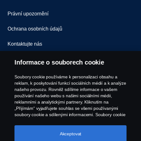
Právní upozornění
Ochrana osobních údajů
Kontaktujte nás
Všeobecné obchodní podmínky
Informace o souborech cookie
Oznámení porušení předpisů
Soubory cookie používáme k personalizaci obsahu a
reklam, k poskytování funkcí sociálních médií a k analýze
Zásady Cookies
našeho provozu. Rovněž sdílíme informace o vašem
používání našeho webu s našimi sociálními médii,
reklamními a analytickými partnery. Kliknutím na
Nastavení Cookie
„Přijímám“ vyjadřujete souhlas se všemi používanými
soubory cookie a sdílenými informacemi. Soubory cookie
můžete také spravovat kliknutím na „Nastavení souborů
cookie“ a výběrem kategorií, které chcete přijmout.
Podrobnější vysvětlení toho, jak používáme soubory
Akceptovat
cookie, naleznete v naší sekci věnované cookie, kterou